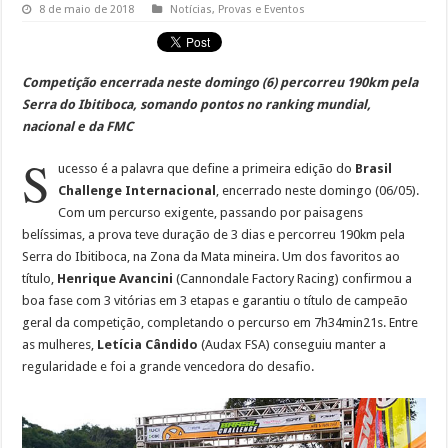
8 de maio de 2018
Notícias
,
Provas e Eventos
Competição encerrada neste domingo (6) percorreu 190km pela
Serra do Ibitiboca, somando pontos no ranking mundial,
nacional e da FMC
S
ucesso é a palavra que define a primeira edição do
Brasil
Challenge Internacional
, encerrado neste domingo (06/05).
Com um percurso exigente, passando por paisagens
belíssimas, a prova teve duração de 3 dias e percorreu 190km pela
Serra do Ibitiboca, na Zona da Mata mineira. Um dos favoritos ao
título,
Henrique Avancini
(Cannondale Factory Racing) confirmou a
boa fase com 3 vitórias em 3 etapas e garantiu o título de campeão
geral da competição, completando o percurso em 7h34min21s. Entre
as mulheres,
Letícia Cândido
(Audax FSA) conseguiu manter a
regularidade e foi a grande vencedora do desafio.