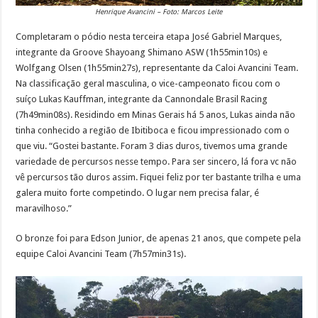
Henrique Avancini – Foto: Marcos Leite
Completaram o pódio nesta terceira etapa José Gabriel Marques,
integrante da Groove Shayoang Shimano ASW (1h55min10s) e
Wolfgang Olsen (1h55min27s), representante da Caloi Avancini Team.
Na classificação geral masculina, o vice-campeonato ficou com o
suíço Lukas Kauffman, integrante da Cannondale Brasil Racing
(7h49min08s). Residindo em Minas Gerais há 5 anos, Lukas ainda não
tinha conhecido a região de Ibitiboca e ficou impressionado com o
que viu. “Gostei bastante. Foram 3 dias duros, tivemos uma grande
variedade de percursos nesse tempo. Para ser sincero, lá fora vc não
vê percursos tão duros assim. Fiquei feliz por ter bastante trilha e uma
galera muito forte competindo. O lugar nem precisa falar, é
maravilhoso.”
O bronze foi para Edson Junior, de apenas 21 anos, que compete pela
equipe Caloi Avancini Team (7h57min31s).