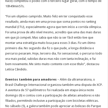
Race) completou o pódio com o terceiro lugar geral, com o tempo de
10h49min57s.
“Foi um objetivo cumprido. Muito feliz em ter conquistado esse
resultado, ainda mais em uma prova que soma pontos no ranking
mundial (ITU), especialmente agora que tem início a corrida olímpica.
Foi uma prova de alto nível mesmo, acredito que uma das mais duras
em que já competi. Mas sabia que não ia ser fácil então tive que
montar uma estratégia muito boa para esses 3 dias. Fiz um ótimo
primeiro dia. No segundo dia fiz o que pude, a longa distância e
percurso pesaram. Hoje, terceiro dia, foi sensacional, o percurso todo
era mais pedal, subidas duras mas não com tanta inclinação, e fui
bem novamente. Me sinto muito contente com esse título”, destacou
Letícia Cândido.
Eventos também para amadores
– Além da ultramaratona, o
Brasil Challenge Internacional organizou também uma disputa de XCP.
A aventura de 57 quilômetros foi realizada em etapa única neste
domingo (6) e contou com a participação de atletas amadores e não
filiados, permitindo inclusive a participação com bicicletas elétricas.
No sábado (5), a galera também pode apreciar as belezas do Parque