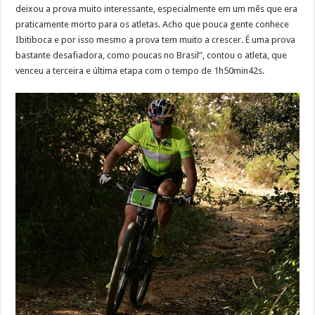
deixou a prova muito interessante, especialmente em um mês que era
praticamente morto para os atletas. Acho que pouca gente conhece
Ibitiboca e por isso mesmo a prova tem muito a crescer. É uma prova
bastante desafiadora, como poucas no Brasil”, contou o atleta, que
venceu a terceira e última etapa com o tempo de 1h50min42s.