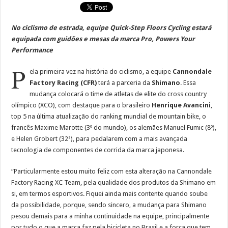
No ciclismo de estrada, equipe Quick-Step Floors Cycling estará
equipada com guidões e mesas da marca Pro, Powers Your
Performance
P
ela primeira vez na história do ciclismo, a equipe
Cannondale
Factory Racing (CFR)
terá a parceria da
Shimano
. Essa
mudança colocará o time de atletas de elite do cross country
olímpico (XCO), com destaque para o brasileiro
Henrique Avancini
,
top 5 na última atualização do ranking mundial de mountain bike, o
francês Maxime Marotte (3º do mundo), os alemães Manuel Fumic (8º),
e Helen Grobert (32ª), para pedalarem com a mais avançada
tecnologia de componentes de corrida da marca japonesa.
“Particularmente estou muito feliz com esta alteração na Cannondale
Factory Racing XC Team, pela qualidade dos produtos da Shimano em
si, em termos esportivos. Fiquei ainda mais contente quando soube
da possibilidade, porque, sendo sincero, a mudança para Shimano
pesou demais para a minha continuidade na equipe, principalmente
por tudo o que a marca faz pela bicicleta no Brasil e a força que tem