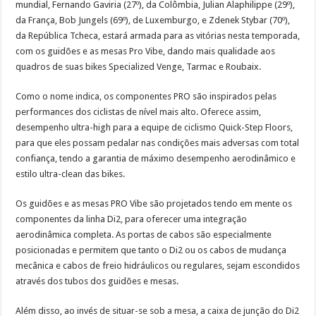
mundial, Fernando Gaviria (27º), da Colômbia, Julian Alaphilippe (29º),
da França, Bob Jungels (69º), de Luxemburgo, e Zdenek Stybar (70º),
da República Tcheca, estará armada para as vitórias nesta temporada,
com os guidões e as mesas Pro Vibe, dando mais qualidade aos
quadros de suas bikes Specialized Venge, Tarmac e Roubaix.
Como o nome indica, os componentes PRO são inspirados pelas
performances dos ciclistas de nível mais alto. Oferece assim,
desempenho ultra-high para a equipe de ciclismo Quick-Step Floors,
para que eles possam pedalar nas condições mais adversas com total
confiança, tendo a garantia de máximo desempenho aerodinâmico e
estilo ultra-clean das bikes.
Os guidões e as mesas PRO Vibe são projetados tendo em mente os
componentes da linha Di2, para oferecer uma integração
aerodinâmica completa. As portas de cabos são especialmente
posicionadas e permitem que tanto o Di2 ou os cabos de mudança
mecânica e cabos de freio hidráulicos ou regulares, sejam escondidos
através dos tubos dos guidões e mesas.
Além disso, ao invés de situar-se sob a mesa, a caixa de junção do Di2