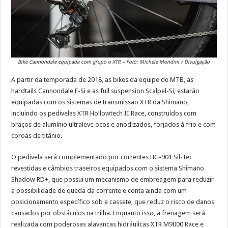
Bike Cannondale equipada com grupo o XTR – Foto: Michele Mondini / Divulgação
A partir da temporada de 2018, as bikes da equipe de MTB, as
hardtails Cannondale F-Si e as full suspension Scalpel-Si, estarão
equipadas com os sistemas de transmissão XTR da Shimano,
incluindo os pedivelas XTR Hollowtech II Race, construídos com
braços de alumínio ultraleve ocos e anodizados, forjados à frio e com
coroas de titânio.
O pedivela será complementado por correntes HG-901 Sil-Tec
revestidas e câmbios traseiros equipados com o sistema Shimano
Shadow RD+, que possui um mecanismo de embreagem para reduzir
a possibilidade de queda da corrente e conta ainda com um
posicionamento específico sob a cassete, que reduz o risco de danos
causados por obstáculos na trilha. Enquanto isso, a frenagem será
realizada com poderosas alavancas hidráulicas XTR M9000 Race e