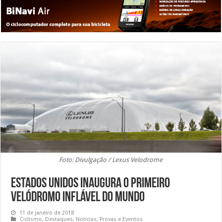
Foto: Divulgação / Lexus Velodrome
Estados Unidos inaugura o primeiro
velódromo inflável do mundo
11 de janeiro de 2018
Ciclismo
,
Destaques
,
Notícias
,
Provas e Eventos