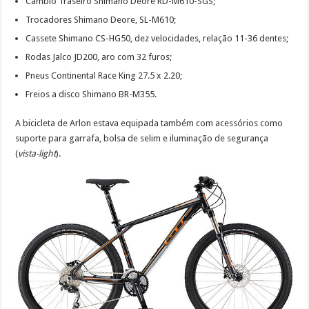
Câmbio Traseiro Shimano Deore RD-M610-SGS;
Trocadores Shimano Deore, SL-M610;
Cassete Shimano CS-HG50, dez velocidades, relação 11-36 dentes;
Rodas Jalco JD200, aro com 32 furos;
Pneus Continental Race King 27.5 x 2.20;
Freios a disco Shimano BR-M355.
A bicicleta de Arlon estava equipada também com acessórios como
suporte para garrafa, bolsa de selim e iluminação de segurança
(
vista-light
).