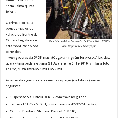
vítima de latrocínio
nesta última quinta-
feira (7).
O crime ocorreu a
poucos metros do
Palácio do Buriti e da
Câmara Legislativa e
Bicicleta de Arlon Fernando da Silva – Foto: PCDF /
está mobilizando boa
Bike Registrada / Divulgação
parte dos
investigadores da 5ª DP, mas até agora ninguém foi preso. A bicicleta
que a vítima pedalava, uma
GT Avalanche Elite 2016
, similar à foto
abaixo, custa entre R$ 1 mil a R$ 4 mil.
As especificações de componentes e peças (de fábrica) são as
seguintes:
Suspensão SR Suntour XCR 32 com trava no guidão;
Pedivela FSA CK-725STT, com coroas de 42/32/24 dentes;
Câmbio Dianteiro Shimano Deore FD-M610;