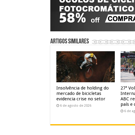
Artigos similares
Insolvência de holding do
27ª Vol
mercado de bicicletas
Intern
evidencia crise no setor
ABC re
país e 
6 de agosto de 2026
6 de a