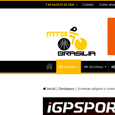
Contato
Como anun
7 DE AGOSTO DE 2026
Notícias
Bicicletas
Inicial
|
Destaques
|
Ironman adquire o contr