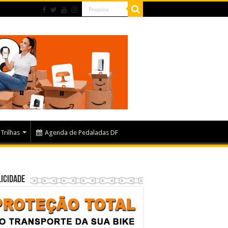
Trilhas
Agenda de Pedaladas DF
icidade