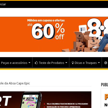
ciar
Peças e acessórios
Teste de Produtos
Dicas e Truques
ole da Absa Cape Epic
Publ