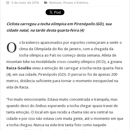
5 de maio de 2016
Notícias
,
Provas e Eventos
Ciclista carregou a tocha olímpica em Pirenópolis (GO), sua
cidade natal, na tarde desta quarta-feira (4)
O
s brasileiros apaixonados por esportes começaram a sentir o
clima da Olimpíada do Rio de Janeiro, com a chegada da
tocha olímpica ao País no começo desta semana. Atleta de
mountain bike na modalidade cross-country olímpico (XCO), a goiana
Raiza Goulão
viveu a emoção de carregar a tocha nesta quarta-feira
(4), em sua cidade, Pirenópolis (GO). O percurso foi de apenas 200
metros, distância suficiente para tornar o momento inesquecível na
vida de Raiza.
“Foi muito emocionante. Estava muito concentrada e tranquila, mas
quando desci do ônibus esperando a tocha chegar quase travei de
tanta emoção. O local em que recebi a chama não era central na
cidade e por isso não estava com muita gente, até o momento em que
a tocha chegou. Nunca na vida tirei tanta foto como naquele