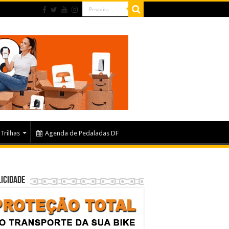
Trilhas
Agenda de Pedaladas DF
icidade