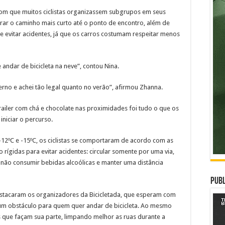
com que muitos ciclistas organizassem subgrupos em seus
trar o caminho mais curto até o ponto de encontro, além de
e evitar acidentes, já que os carros costumam respeitar menos
andar de bicicleta na neve”, contou Nina.
verno e achei tão legal quanto no verão”, afirmou Zhanna.
ailer com chá e chocolate nas proximidades foi tudo o que os
iniciar o percurso.
12ºC e -15ºC, os ciclistas se comportaram de acordo com as
rígidas para evitar acidentes: circular somente por uma via,
não consumir bebidas alcoólicas e manter uma distância
Publ
estacaram os organizadores da Bicicletada, que esperam com
 um obstáculo para quem quer andar de bicicleta. Ao mesmo
s que façam sua parte, limpando melhor as ruas durante a