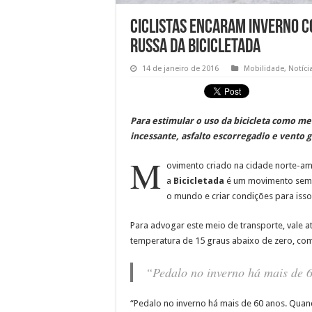
Ciclistas encaram inverno c
russa da Bicicletada
14 de janeiro de 2016
Mobilidade
,
Notíci
Para estimular o uso da bicicleta como m
incessante, asfalto escorregadio e vento 
M
ovimento criado na cidade norte-ame
a
Bicicletada
é um movimento sem lí
o mundo e criar condições para isso
Para advogar este meio de transporte, vale
temperatura de 15 graus abaixo de zero, com
“Pedalo no inverno há mais de 6
“Pedalo no inverno há mais de 60 anos. Quand