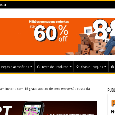
ciar
Peças e acessórios
Teste de Produtos
Dicas e Truques
aram inverno com 15 graus abaixo de zero em versão russa da
Publ