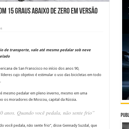
om 15 graus abaixo de zero em versão
as
eio de transporte, vale até mesmo pedalar sob neve
gelado
ricana de San Franscisco no início dos anos 90,
deres cujo objetivo é estimular o uso das bicicletas em todo
.
 até mesmo pedalar em pleno inverno, mesmo em uma
o os moradores de Moscou, capital da Rússia.
0 anos. Quando você pedala, não sente frio”
Publ
o você pedala, não sente frio”, disse Gennady Suzdal, que