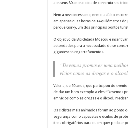
aos seus 80 anos de idade construiu seu trici
Nem a neve incessante, nem o asfalto escorre
em apenas duas horas os 14 quilômetros do p
parque Gorky, um dos principais pontos turís
O objetivo da Bicicletada Moscou é incentivar 
autoridades para a necessidade de se constr
gigantescos engarrafamentos.
“Devemos promover uma melhor q
vícios como as drogas e o álcool
Valeria, de 50 anos, que participou do event
de dar um bom exemplo a eles: “Devemos pro
em vícios como as drogas e o álcool. Precisamo
Os ciclistas mais animados foram ao ponto de 
segurança como capacetes e óculos de prote
itens obrigatórios para quem quer pedalar pel