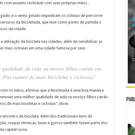
clo com assento reclinável com suas próprias mãos .
gadio e o vento gelado impediram os ciclistas de percorrer
ercurso da Bicicletada, que teve como ponto de partida o
ticos da cidade.
a utilização da bicicleta nas cidades, além de sensibilizar as
uir mais ciclovias em uma cidade famosa por seus
ualidade de vida ou nossos filhos cairão em
. Precisamos de mais bicicletas e ciclovias”
o com os netos, afirmou que a Bicicletada é uma boa maneira
mover uma melhor qualidade de vida ou nossos filhos cairão
Publ
s de mais bicicletas e ciclovias”, disse.
encontro de bicicleta. Além dos tradicionais itens de
ção, roupas térmicas, luvas e gorros também fazem parte dos
a capital russa.