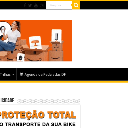
Trilhas
Agenda de Pedaladas DF
icidade