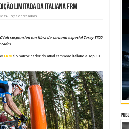
dição limitada da italiana FRM
ícias
,
Peças e acessórios
XC full suspension em fibra de carbono especial Toray T700
eradas
ano
FRM
é o patrocinador do atual campeão italiano e Top 10
Publ