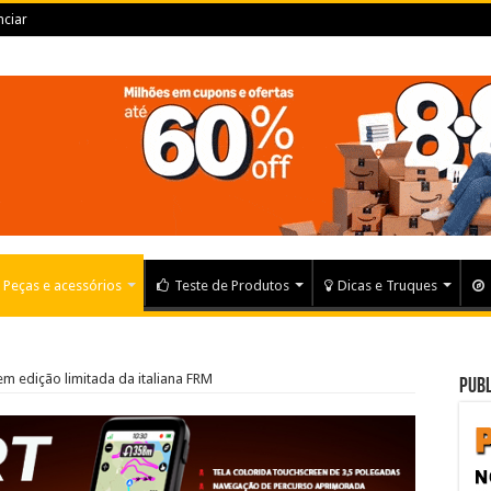
ciar
Peças e acessórios
Teste de Produtos
Dicas e Truques
em edição limitada da italiana FRM
Publ