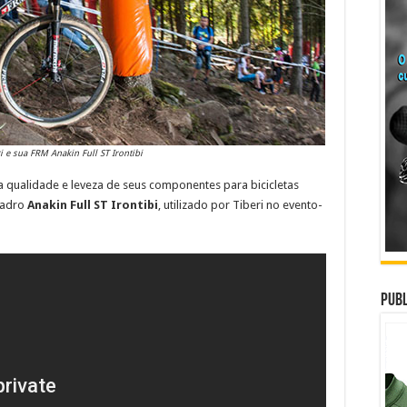
i e sua FRM Anakin Full ST Irontibi
a qualidade e leveza de seus componentes para bicicletas
uadro
Anakin Full ST Irontibi
, utilizado por Tiberi no evento-
Publ