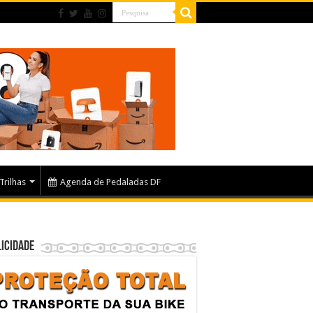
Trilhas
Agenda de Pedaladas DF
icidade