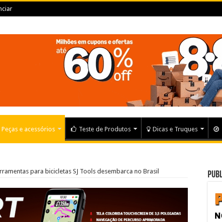
ciar
Peças e acessórios
Teste de Produtos
Dicas e Truques
rramentas para bicicletas SJ Tools desembarca no Brasil
Publ