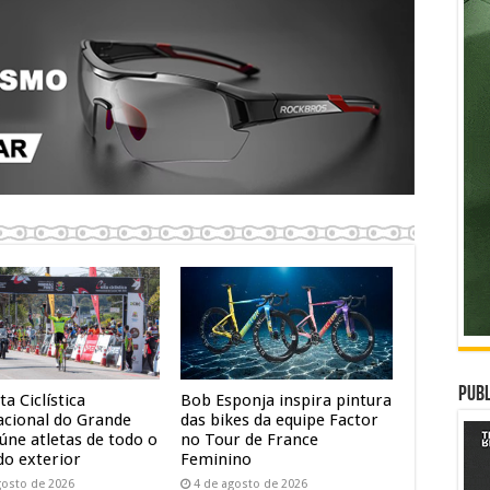
Publ
ta Ciclística
Bob Esponja inspira pintura
acional do Grande
das bikes da equipe Factor
úne atletas de todo o
no Tour de France
do exterior
Feminino
gosto de 2026
4 de agosto de 2026