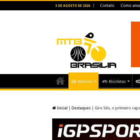
Contato
Como anun
5 DE AGOSTO DE 2026
Notícias
Bicicletas
Inicial
|
Destaques
|
Giro Silo, o primeiro cap