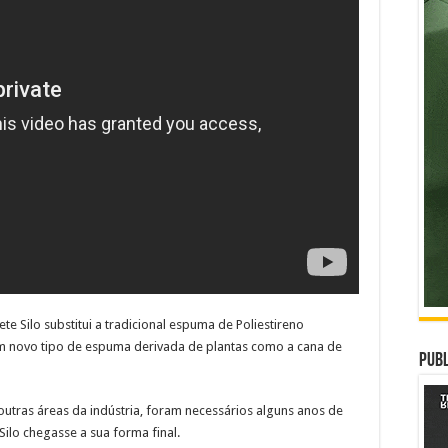
e Silo substitui a tradicional espuma de Poliestireno
 um novo tipo de espuma derivada de plantas como a cana de
Publ
 outras áreas da indústria, foram necessários alguns anos de
ilo chegasse a sua forma final.