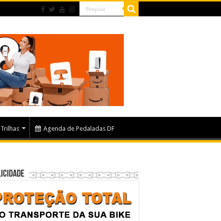
Trilhas
Agenda de Pedaladas DF
icidade