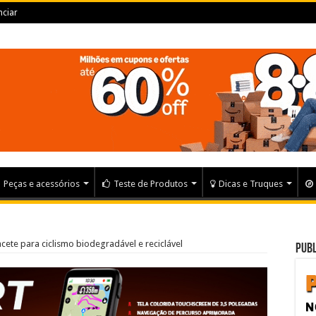
ciar
Peças e acessórios
Teste de Produtos
Dicas e Truques
acete para ciclismo biodegradável e reciclável
Publ