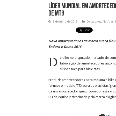
Líder mundial em amorteced
de MTB
9 de julho de 2015
Destaques
,
Notícias
,
Novo amortecedores da marca sueca Öhlins
Enduro e Demo 2016
D
e olho no disputado mercado de com
fabricação de amortecedores automot
suspensões para bicicletas.
Produzir amortecedores para mountain bike
fornece o modelo TTX para as bicicletas ‘gra
de um amortecedor que proporcionasse o con
DH da equipe patrocinada pela marca exigia