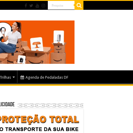
Trilhas
Agenda de Pedaladas DF
icidade