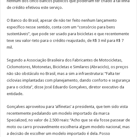
nenhum dos cinco bancos públicos que poderiam ter criado a tal linha
de crédito efetivou este serviço.
O Banco do Brasil, apesar de não ter feito nenhum lançamento
específico nesse sentido, conta com um “consórcio para bens
sustentáveis”, que pode ser usado para bicicletas e que recentemente
teve seu valor-teto para o crédito reajustado, de R$ 3 mil para R$ 7
mil.
Segundo a Associação Brasileira dos Fabricantes de Motocicletas,
Ciclomotores, Motonetas, Bicicletas e Similares (Abraciclo), os preços
não são obstáculo no Brasil, mas a sim a infraestrutura: “Falta ter
ciclovias implantadas com planejamento, dando conforto e segurança
para o ciclista”, disse José Eduardo Gonçalves, diretor executivo da
entidade.
Gonçalves aproveitou para ‘alfinetas’ a presidenta, que tem sido vista
recentemente pedalando um modelo importado da marca
Specialized, no valor de 2.500 reais: “Acho que se ela fosse passear de
moto ou carro provavelmente escolheria algum modelo nacional, mas
a decisão de escolher um modelo importado é dela. Posso