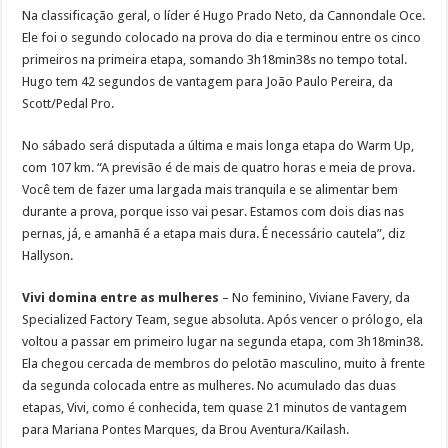
Na classificação geral, o líder é Hugo Prado Neto, da Cannondale Oce.
Ele foi o segundo colocado na prova do dia e terminou entre os cinco
primeiros na primeira etapa, somando 3h18min38s no tempo total.
Hugo tem 42 segundos de vantagem para João Paulo Pereira, da
Scott/Pedal Pro.
No sábado será disputada a última e mais longa etapa do Warm Up,
com 107 km. “A previsão é de mais de quatro horas e meia de prova.
Você tem de fazer uma largada mais tranquila e se alimentar bem
durante a prova, porque isso vai pesar. Estamos com dois dias nas
pernas, já, e amanhã é a etapa mais dura. É necessário cautela”, diz
Hallyson.
Vivi domina entre as mulheres
– No feminino, Viviane Favery, da
Specialized Factory Team, segue absoluta. Após vencer o prólogo, ela
voltou a passar em primeiro lugar na segunda etapa, com 3h18min38.
Ela chegou cercada de membros do pelotão masculino, muito à frente
da segunda colocada entre as mulheres. No acumulado das duas
etapas, Vivi, como é conhecida, tem quase 21 minutos de vantagem
para Mariana Pontes Marques, da Brou Aventura/Kailash.