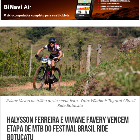
Viviane Vaveri na trillha desta sexta-feira - Foto: Wladimir Togumi / Brasil
Ride Botucatu
Halysson Ferreira e Viviane Favery vencem
etapa de MTB do Festival Brasil Ride
Botucatu