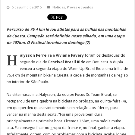
5 de junho de 2015
Notícias
,
Provas e Eventos
Percurso de 76,4 km levou atletas para as trilhas nas montanhas
da Cuesta. Campeão será definido neste sábado, em uma etapa
de 107km. O Festival termina no domingo (7)
H
alysson Ferreira
e
Viviane Favery
foram os destaques do
segundo dia do
Festival Brasil Ride
em Botucatu. A dupla
venceu a segunda etapa do Warm Up Brasil Ride, uma trilha de
76,4 km de mountain bike na Cuesta, a cadeia de montanhas da região
no interior de São Paulo.
Na elite masculina, Halysson, da equipe Focus Xc Team Brasil, se
recuperou de uma quebra na bicicleta no prólogo, na quinta-feira (4),
em que perdeu quase vinte minutos em relação aos líderes, para
vencer na manhã desta sexta. “Foi uma prova bem dura,
principalmente na primeira hora. Fizemos 35 km, uma média muito
alta. Eu consegui ficar no grupo da frente e, no final, ganhar a etapa.
Infelizmente, ontem, com os problemas com a bicicleta, acabei longe