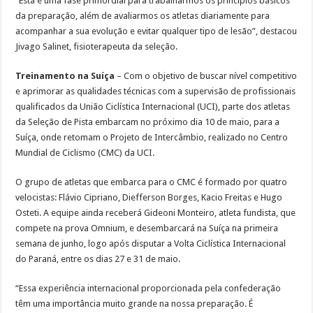
“Está é uma fase primordial para trabalharmos os princípios básicos
da preparação, além de avaliarmos os atletas diariamente para
acompanhar a sua evolução e evitar qualquer tipo de lesão”, destacou
Jivago Salinet, fisioterapeuta da seleção.
Treinamento na Suíça
– Com o objetivo de buscar nível competitivo
e aprimorar as qualidades técnicas com a supervisão de profissionais
qualificados da União Ciclística Internacional (UCI), parte dos atletas
da Seleção de Pista embarcam no próximo dia 10 de maio, para a
Suíça, onde retomam o Projeto de Intercâmbio, realizado no Centro
Mundial de Ciclismo (CMC) da UCI.
O grupo de atletas que embarca para o CMC é formado por quatro
velocistas: Flávio Cipriano, Diefferson Borges, Kacio Freitas e Hugo
Osteti. A equipe ainda receberá Gideoni Monteiro, atleta fundista, que
compete na prova Omnium, e desembarcará na Suíça na primeira
semana de junho, logo após disputar a Volta Ciclística Internacional
do Paraná, entre os dias 27 e 31 de maio.
“Essa experiência internacional proporcionada pela confederação
têm uma importância muito grande na nossa preparação. É