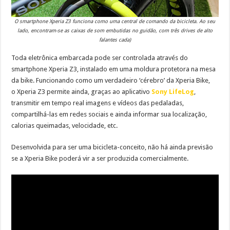
O smartphone Xperia Z3 funciona como uma central de comando da bicicleta. Ao seu
lado, encontram-se as caixas de som embutidas no guidão, com três drives de alto
falantes cada)
Toda eletrônica embarcada pode ser controlada através do
smartphone Xperia Z3, instalado em uma moldura protetora na mesa
da bike. Funcionando como um verdadeiro ‘cérebro’ da Xperia Bike,
o Xperia Z3 permite ainda, graças ao aplicativo
Sony LifeLog
,
transmitir em tempo real imagens e vídeos das pedaladas,
compartilhá-las em redes sociais e ainda informar sua localização,
calorias queimadas, velocidade, etc.
Desenvolvida para ser uma bicicleta-conceito, não há ainda previsão
se a Xperia Bike poderá vir a ser produzida comercialmente.