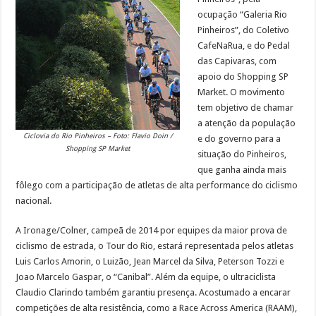
ocupação “Galeria Rio
Pinheiros”, do Coletivo
CafeNaRua, e do Pedal
das Capivaras, com
apoio do Shopping SP
Market. O movimento
tem objetivo de chamar
a atenção da população
Ciclovia do Rio Pinheiros – Foto: Flavio Doin /
e do governo para a
Shopping SP Market
situação do Pinheiros,
que ganha ainda mais
fôlego com a participação de atletas de alta performance do ciclismo
nacional.
A Ironage/Colner, campeã de 2014 por equipes da maior prova de
ciclismo de estrada, o Tour do Rio, estará representada pelos atletas
Luis Carlos Amorin, o Luizão, Jean Marcel da Silva, Peterson Tozzi e
Joao Marcelo Gaspar, o “Canibal”. Além da equipe, o ultraciclista
Claudio Clarindo também garantiu presença. Acostumado a encarar
competições de alta resistência, como a Race Across America (RAAM),