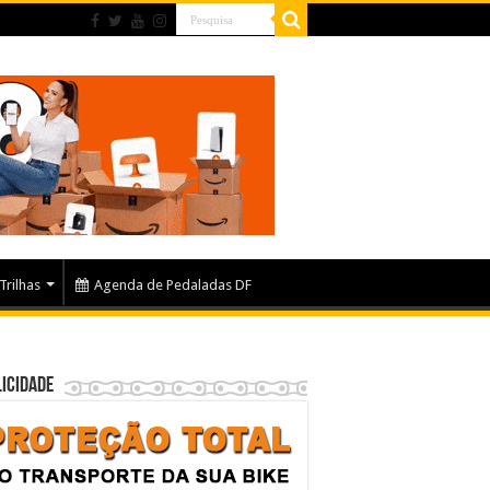
Trilhas
Agenda de Pedaladas DF
icidade