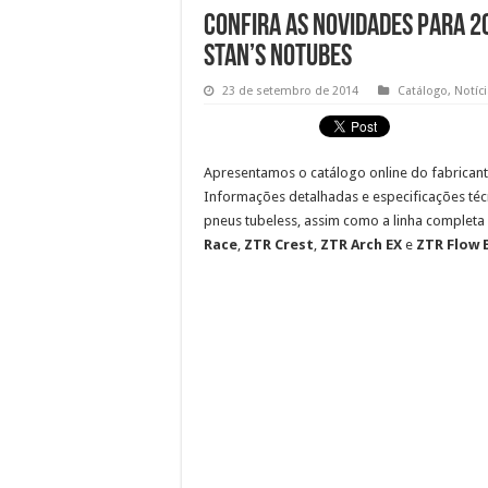
Confira as novidades para 2
Stan’s NoTubes
23 de setembro de 2014
Catálogo
,
Notíc
Apresentamos o catálogo online do fabrican
Informações detalhadas e especificações técni
pneus tubeless, assim como a linha complet
Race
,
ZTR Crest
,
ZTR Arch EX
e
ZTR Flow 