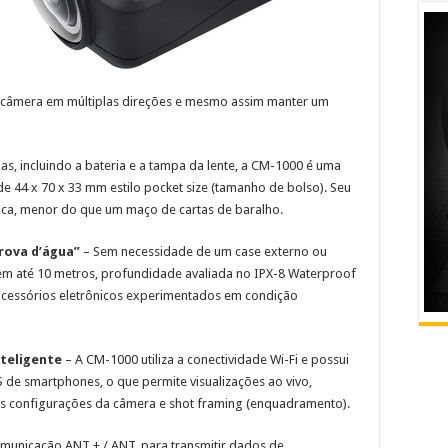
 a câmera em múltiplas direções e mesmo assim manter um
, incluindo a bateria e a tampa da lente, a CM-1000 é uma
 44 x 70 x 33 mm estilo pocket size (tamanho de bolso). Seu
ca, menor do que um maço de cartas de baralho.
prova d’água”
– Sem necessidade de um case externo ou
em até 10 metros, profundidade avaliada no IPX-8 Waterproof
 acessórios eletrônicos experimentados em condição
nteligente
– A CM-1000 utiliza a conectividade Wi-Fi e possui
S de smartphones, o que permite visualizações ao vivo,
as configurações da câmera e shot framing (enquadramento).
omunicação ANT + / ANT, para transmitir dados de