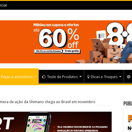
ciar
Peças e acessórios
Teste de Produtos
Dicas e Truques
câmera de ação da Shimano chega ao Brasil em novembro
Publ