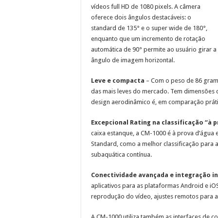
vídeos full HD de 1080 pixels. A câmera
oferece dois ângulos destacáveis: o
standard de 135° e o super wide de 180°,
enquanto que um incremento de rotação
automática de 90° permite ao usuário girar
ângulo de imagem horizontal.
Leve e compacta
– Com o peso de 86 gramas
das mais leves do mercado. Tem dimensões de
design aerodinâmico é, em comparação práti
Excepcional Rating na classificação “à 
caixa estanque, a CM-1000 é à prova d’água 
Standard, como a melhor classificação para
subaquática contínua.
Conectividade avançada e integração i
aplicativos para as plataformas Android e iO
reprodução do vídeo, ajustes remotos para 
A CM-1000 utiliza também as interfaces de c