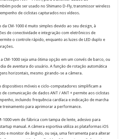
ambém pode ser usado no Shimano D-Fly, transmissor wireless
empenho de ciclistas capturados nos vídeos.
 da CM-1000 é muito simples devido ao seu design, à
ões de conectividade e integração com eletrônicos de
rmite o controle rápido, enquanto as luzes de LED duplo e
urações.
ue a CM-1000 seja uma ótima opção em um convés de barco, ou
o dia de aventura do usuário. A função de rotação automática
gens horizontais, mesmo girando-se a câmera.
 dispositivos móveis e ciclo-computadores simplificam a
ce de comunicação de dados ANT / ANT + permite aos ciclistas
empenho, incluindo frequência cardíaca e indicação de marcha
e treinamento para aprimorar a performance.
-1000 vem de fábrica com tampa de lente, adesivo para
tartup manual. A câmera esportiva utiliza as plataformas iOS
to e monitor de ângulo, ou seja, uma ferramenta para alterar