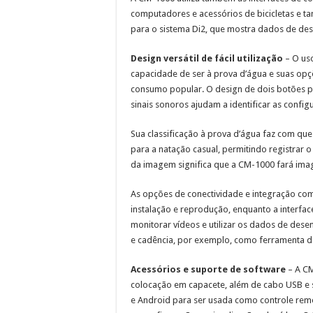
computadores e acessórios de bicicletas e t
para o sistema Di2, que mostra dados de des
Design versátil de fácil utilização
– O uso
capacidade de ser à prova d’água e suas opç
consumo popular. O design de dois botões pe
sinais sonoros ajudam a identificar as config
Sua classificação à prova d’água faz com q
para a natação casual, permitindo registrar 
da imagem significa que a CM-1000 fará ima
As opções de conectividade e integração com
instalação e reprodução, enquanto a interfa
monitorar vídeos e utilizar os dados de des
e cadência, por exemplo, como ferramenta d
Acessórios e suporte de software
– A CM
colocação em capacete, além de cabo USB e s
e Android para ser usada como controle remo