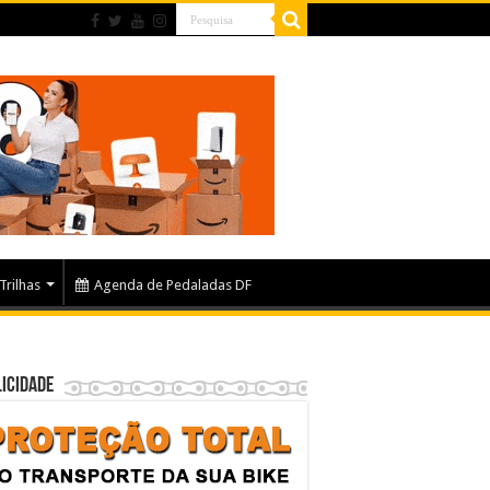
Trilhas
Agenda de Pedaladas DF
icidade