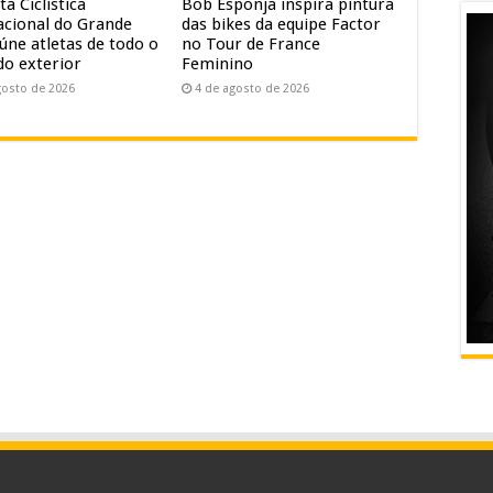
ta Ciclística
Bob Esponja inspira pintura
acional do Grande
das bikes da equipe Factor
úne atletas de todo o
no Tour de France
do exterior
Feminino
gosto de 2026
4 de agosto de 2026