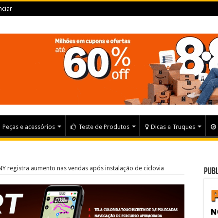
ciar
Peças e acessórios
Teste de Produtos
Dicas e Truques
Y registra aumento nas vendas após instalação de ciclovia
Publ