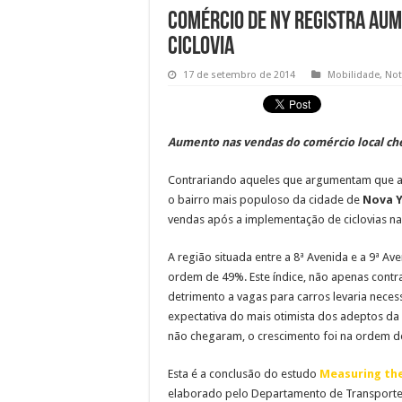
Comércio de NY registra aum
ciclovia
17 de setembro de 2014
Mobilidade
,
Not
Aumento nas vendas do comércio local c
Contrariando aqueles que argumentam que a i
o bairro mais populoso da cidade de
Nova 
vendas após a implementação de ciclovias na
A região situada entre a 8ª Avenida e a 9ª A
ordem de 49%. Este índice, não apenas contra
detrimento a vagas para carros levaria nec
expectativa do mais otimista dos adeptos da b
não chegaram, o crescimento foi na ordem d
Esta é a conclusão do estudo
Measuring the
elaborado pelo Departamento de Transporte