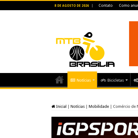
Contato
Como anun
8 DE AGOSTO DE 2026
Notícias
Bicicletas
Inicial
|
Notícias
|
Mobilidade
|
Comércio de N