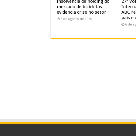
Insolvência de holding do
27ª Vol
mercado de bicicletas
Intern
evidencia crise no setor
ABC re
país e 
6 de agosto de 2026
6 de a