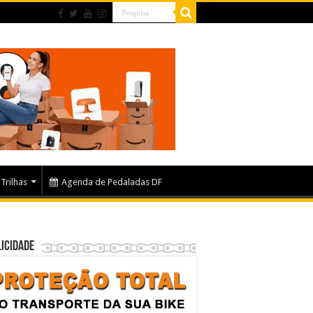
Trilhas
Agenda de Pedaladas DF
icidade