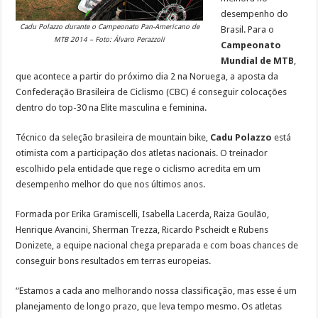
desempenho do
Cadu Polazzo durante o Campeonato Pan-Americano de
Brasil. Para o
MTB 2014 – Foto: Álvaro Perazzoli
Campeonato
Mundial de MTB
,
que acontece a partir do próximo dia 2 na Noruega, a aposta da
Confederação Brasileira de Ciclismo (CBC) é conseguir colocações
dentro do top-30 na Elite masculina e feminina.
Técnico da seleção brasileira de mountain bike,
Cadu Polazzo
está
otimista com a participação dos atletas nacionais. O treinador
escolhido pela entidade que rege o ciclismo acredita em um
desempenho melhor do que nos últimos anos.
Formada por Erika Gramiscelli, Isabella Lacerda, Raiza Goulão,
Henrique Avancini, Sherman Trezza, Ricardo Pscheidt e Rubens
Donizete, a equipe nacional chega preparada e com boas chances de
conseguir bons resultados em terras europeias.
“Estamos a cada ano melhorando nossa classificação, mas esse é um
planejamento de longo prazo, que leva tempo mesmo. Os atletas