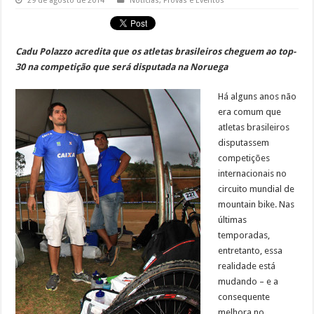
29 de agosto de 2014
Notícias
,
Provas e Eventos
Cadu Polazzo acredita que os atletas brasileiros cheguem ao top-
30 na competição que será disputada na Noruega
Há alguns anos não
era comum que
atletas brasileiros
disputassem
competições
internacionais no
circuito mundial de
mountain bike. Nas
últimas
temporadas,
entretanto, essa
realidade está
mudando – e a
consequente
melhora no