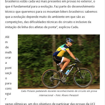
brasileiros estão cada vez mais presentes em provas no exterior, o
que é fundamental para a evolução. Faz parte do desenvolvimento
técnico que queremos para os mountain bikers brasileiros: sabemos
que a evolução depende muito do ambiente em que são as
competições, das dificuldades técnicas do circuito e inclusive da
imitação de linha dos atletas de ponta”, explicou Cadu.
Alé
m
de
melh
orar
a
pont
uaçã
o
para
cons
Cadu Polazzo pedalando durante reconhecimento de circuito em prova
egui
internacional – Foto: Álvaro Perazzoli
r
vagas olímpicas, um dos objetivos de participar das provas da UCI