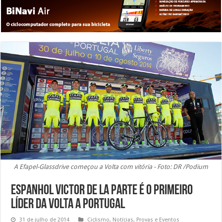
A Efapel-Glassdrive começou a Volta com vitória - Foto: DR /Podium
Espanhol Victor de la Parte é o primeiro
líder da Volta a Portugal
31 de julho de 2014
Ciclismo
,
Notícias
,
Provas e Eventos