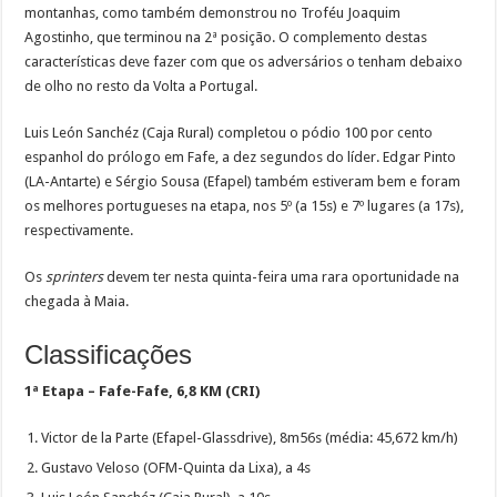
montanhas, como também demonstrou no Troféu Joaquim
Agostinho, que terminou na 2ª posição. O complemento destas
características deve fazer com que os adversários o tenham debaixo
de olho no resto da Volta a Portugal.
Luis León Sanchéz (Caja Rural) completou o pódio 100 por cento
espanhol do prólogo em Fafe, a dez segundos do líder. Edgar Pinto
(LA-Antarte) e Sérgio Sousa (Efapel) também estiveram bem e foram
os melhores portugueses na etapa, nos 5º (a 15s) e 7º lugares (a 17s),
respectivamente.
Os
sprinters
devem ter nesta quinta-feira uma rara oportunidade na
chegada à Maia.
Classificações
1ª Etapa – Fafe-Fafe, 6,8 KM (CRI)
Victor de la Parte (Efapel-Glassdrive), 8m56s (média: 45,672 km/h)
Gustavo Veloso (OFM-Quinta da Lixa), a 4s