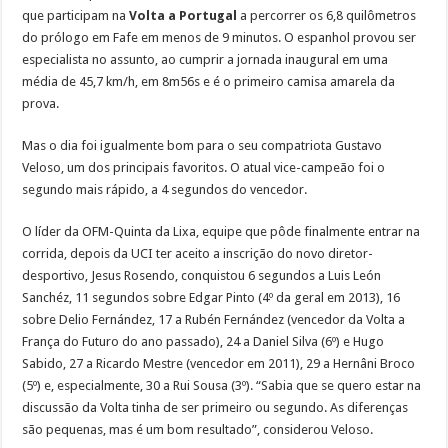
que participam na
Volta a Portugal
a percorrer os 6,8 quilômetros
do prólogo em Fafe em menos de 9 minutos. O espanhol provou ser
especialista no assunto, ao cumprir a jornada inaugural em uma
média de 45,7 km/h, em 8m56s e é o primeiro camisa amarela da
prova.
Mas o dia foi igualmente bom para o seu compatriota Gustavo
Veloso, um dos principais favoritos. O atual vice-campeão foi o
segundo mais rápido, a 4 segundos do vencedor.
O líder da OFM-Quinta da Lixa, equipe que pôde finalmente entrar na
corrida, depois da UCI ter aceito a inscrição do novo diretor-
desportivo, Jesus Rosendo, conquistou 6 segundos a Luis León
Sanchéz, 11 segundos sobre Edgar Pinto (4º da geral em 2013), 16
sobre Delio Fernández, 17 a Rubén Fernández (vencedor da Volta a
França do Futuro do ano passado), 24 a Daniel Silva (6º) e Hugo
Sabido, 27 a Ricardo Mestre (vencedor em 2011), 29 a Hernâni Broco
(5º) e, especialmente, 30 a Rui Sousa (3º). “Sabia que se quero estar na
discussão da Volta tinha de ser primeiro ou segundo. As diferenças
são pequenas, mas é um bom resultado”, considerou Veloso.