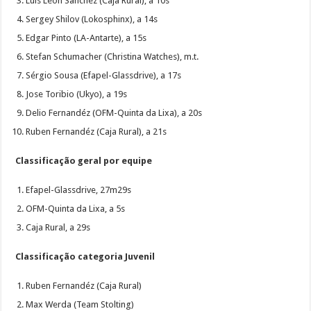
Luis León Sanchéz (Caja Rural), a 10s
Sergey Shilov (Lokosphinx), a 14s
Edgar Pinto (LA-Antarte), a 15s
Stefan Schumacher (Christina Watches), m.t.
Sérgio Sousa (Efapel-Glassdrive), a 17s
Jose Toribio (Ukyo), a 19s
Delio Fernandéz (OFM-Quinta da Lixa), a 20s
Ruben Fernandéz (Caja Rural), a 21s
Classificação geral por equipe
Efapel-Glassdrive, 27m29s
OFM-Quinta da Lixa, a 5s
Caja Rural, a 29s
Classificação categoria Juvenil
Ruben Fernandéz (Caja Rural)
Max Werda (Team Stolting)