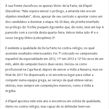
À sua frente classificou-se apenas Víctor de la Parte, da Efapel-
Glassdrive. “Não espera vencer o prólogo, a amarela não era um
objetivo imediato”, disse, apesar de seu currículo o apontar como um
dos candidatos a dominar a etapa. Há 20 dias, ele já tinha triunfado
no prólogo do Troféu Joaquim Agostinho que, de resto, teve um top 4
parecido com a corrida desta quarta-feira. Veloso tinha sido 4º e o
russo Sergey Shilov (Lokosphinx) 3º.
É evidente a qualidade de De la Parte no contra-relógio, no qual
acumula resultados interessantes. Foi 7º colocado no campeonato
espanhol da especialidade em 2012, 11º em 2013 e 12º há cerca de um
mês, além de campeão basco duas vezes. Iniciou-se como
profissional na Caja Rural, depois de vencer a Volta a Navarra, mas no
final de 2011 foi dispensado e só encontrou lugar para voltar a
competir numa equipa grega, ao serviço da qual obteve várias
vitórias, mas sempre em competições menores, como a Volta a
Argélia.
A Efapel apostou nele este ano e encontrou um ciclista de qualidade,
ótimo no contra-relógio, mas capaz de se defender bem nas