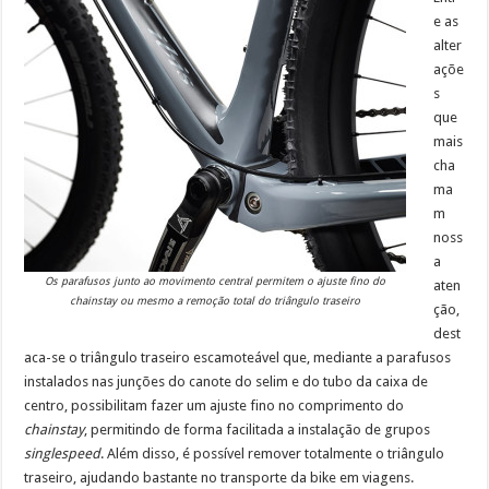
e as
alter
açõe
s
que
mais
cha
ma
m
noss
a
Os parafusos junto ao movimento central permitem o ajuste fino do
aten
chainstay ou mesmo a remoção total do triângulo traseiro
ção,
dest
aca-se o triângulo traseiro escamoteável que, mediante a parafusos
instalados nas junções do canote do selim e do tubo da caixa de
centro, possibilitam fazer um ajuste fino no comprimento do
chainstay
, permitindo de forma facilitada a instalação de grupos
singlespeed
. Além disso, é possível remover totalmente o triângulo
traseiro, ajudando bastante no transporte da bike em viagens.