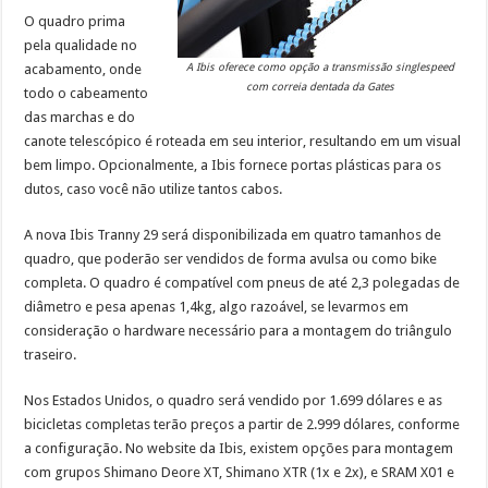
O quadro prima
pela qualidade no
acabamento, onde
A Ibis oferece como opção a transmissão singlespeed
com correia dentada da Gates
todo o cabeamento
das marchas e do
canote telescópico é roteada em seu interior, resultando em um visual
bem limpo. Opcionalmente, a Ibis fornece portas plásticas para os
dutos, caso você não utilize tantos cabos.
A nova Ibis Tranny 29 será disponibilizada em quatro tamanhos de
quadro, que poderão ser vendidos de forma avulsa ou como bike
completa. O quadro é compatível com pneus de até 2,3 polegadas de
diâmetro e pesa apenas 1,4kg, algo razoável, se levarmos em
consideração o hardware necessário para a montagem do triângulo
traseiro.
Nos Estados Unidos, o quadro será vendido por 1.699 dólares e as
bicicletas completas terão preços a partir de 2.999 dólares, conforme
a configuração. No website da Ibis, existem opções para montagem
com grupos Shimano Deore XT, Shimano XTR (1x e 2x), e SRAM X01 e