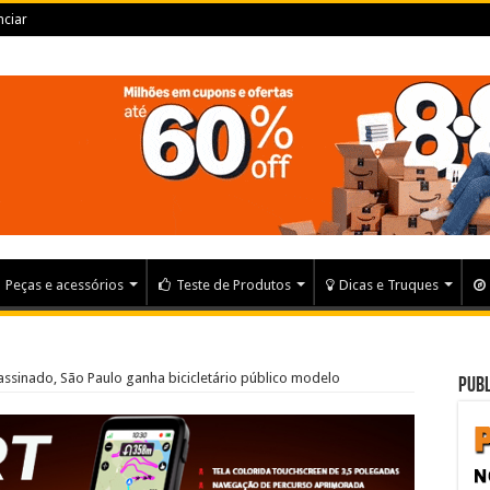
ciar
Peças e acessórios
Teste de Produtos
Dicas e Truques
ssinado, São Paulo ganha bicicletário público modelo
Publ