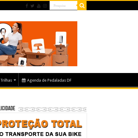
Trilhas
Agenda de Pedaladas DF
icidade