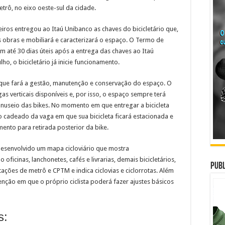
trô, no eixo oeste-sul da cidade.
eiros entregou ao Itaú Unibanco as chaves do bicicletário que,
as obras e mobiliará e caracterizará o espaço. O Termo de
m até 30 dias úteis após a entrega das chaves ao Itaú
lho, o bicicletário já inicie funcionamento.
 que fará a gestão, manutenção e conservação do espaço. O
gas verticais disponíveis e, por isso, o espaço sempre terá
nuseio das bikes. No momento em que entregar a bicicleta
o cadeado da vaga em que sua bicicleta ficará estacionada e
nto para retirada posterior da bike.
oi desenvolvido um mapa cicloviário que mostra
oficinas, lanchonetes, cafés e livrarias, demais bicicletários,
Publ
ações de metrô e CPTM e indica ciclovias e ciclorrotas. Além
nção em que o próprio ciclista poderá fazer ajustes básicos
s: