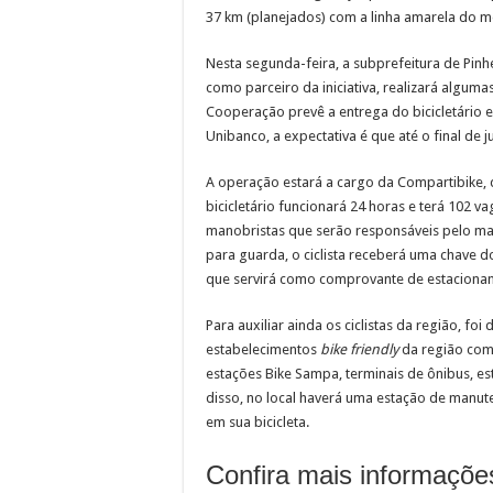
37 km (planejados) com a linha amarela do me
Nesta segunda-feira, a subprefeitura de Pinh
como parceiro da iniciativa, realizará algum
Cooperação prevê a entrega do bicicletário e
Unibanco, a expectativa é que até o final de ju
A operação estará a cargo da Compartibike,
bicicletário funcionará 24 horas e terá 102 va
manobristas que serão responsáveis pelo ma
para guarda, o ciclista receberá uma chave d
que servirá como comprovante de estacioname
Para auxiliar ainda os ciclistas da região, f
estabelecimentos
bike friendly
da região como 
estações Bike Sampa, terminais de ônibus, est
disso, no local haverá uma estação de manute
em sua bicicleta.
Confira mais informaçõe