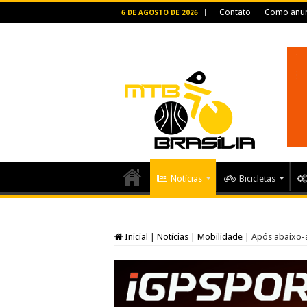
Contato
Como anun
6 DE AGOSTO DE 2026
Notícias
Bicicletas
Inicial
|
Notícias
|
Mobilidade
|
Após abaixo-a