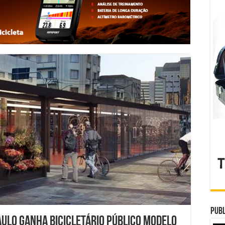
Publ
aulo ganha bicicletário público modelo