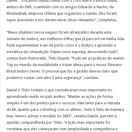
Daniel. “Trocamos muitas ideias com o Chris Ball e o Enrico Guala,
ambos do EWS, e também com os amigos Eduardo e Nacho, da
MontenBaik, empresa chilena que organizou o evento. Eles foram
super acessíveis e nos deram várias dicas relevantes”, completou.
“Meus objetivos nessa viagem foram alcançados durante uma
semana de sonhos, nas melhores trilhas que já percorri na minha vida.
Pude experimentar e ver de perto como é o Enduro e aprender a
mecânica da competição. Fiquei como esponja, absorvendo tudo”,
contou bem-humorado, Théo Duarte. “Pude ver as práticas do evento
Top no mundo da modalidade e trazer ideias para o nosso Shimano
Brasil Enduro Series. O pessoal que faz a gestão deixou claro que
podemos contar com eles. É uma segurança”, concluiu.
Daniel e Théo contam o que consideraram mais importante no
aprendizado vivido no país andino. “Manter as ações de forma
simples é um dos pontos para o sucesso. Vale tanto para a retirada
do kit, quanto para o briefing com os atletas. Tudo é feito de maneira
leve. Vamos adotar o modelo no SBES”, revelou Daniel, que tem a
opinião compartilhada por Théo. “A lição mais importante foi
constatar que eles começaram com simplicidade e competência e