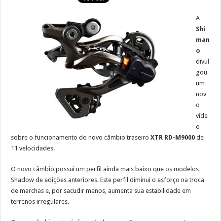
A
Shi
man
o
divul
gou
um
nov
o
víde
o
sobre o funcionamento do novo câmbio traseiro
XTR RD-M9000
de
11 velocidades.
O novo câmbio possui um perfil ainda mais baixo que os modelos
Shadow de edições anteriores. Este perfil diminui o esforço na troca
de marchas e, por sacudir menos, aumenta sua estabilidade em
terrenos irregulares.