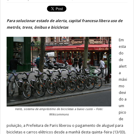
Para solucionar estado de alerta, capital francesa libera uso de
metrôs, trens, ônibus e bicicletas
Em
esta
do
de
alert
a
máxi
mo
devi
do a
um
Velib, sistema de empréstimo de bicicletas a baixo custo – Foto:
pico
Wikicommons
de
poluição, a Prefeitura de Paris liberou o pagamento de aluguel para
bicicletas e carros elétricos desde a manhã desta quinta-feira (13/03).