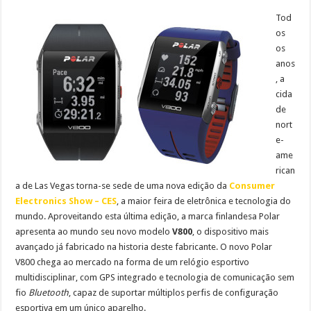
Tod
os
os
anos
, a
cida
de
nort
e-
ame
rican
a de Las Vegas torna-se sede de uma nova edição da
Consumer
Electronics Show – CES
, a maior feira de eletrônica e tecnologia do
mundo. Aproveitando esta última edição, a marca finlandesa Polar
apresenta ao mundo seu novo modelo
V800
, o dispositivo mais
avançado já fabricado na historia deste fabricante. O novo Polar
V800 chega ao mercado na forma de um relógio esportivo
multidisciplinar, com GPS integrado e tecnologia de comunicação sem
fio
Bluetooth
, capaz de suportar múltiplos perfis de configuração
esportiva em um único aparelho.