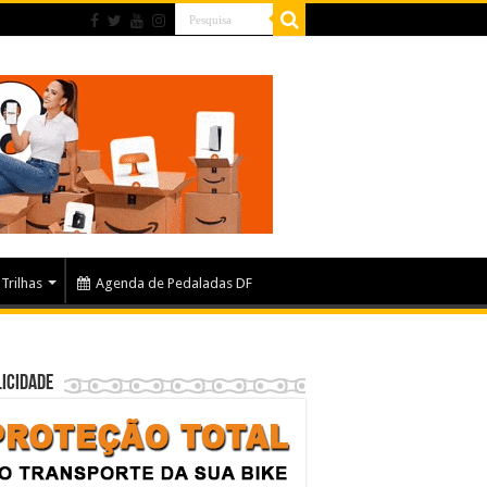
Trilhas
Agenda de Pedaladas DF
icidade