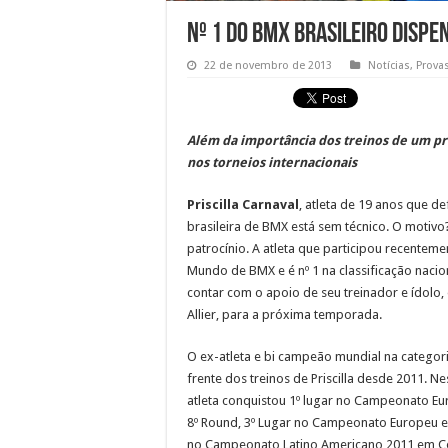
Nº 1 do BMX brasileiro dispe
22 de novembro de 2013
Notícias
,
Prova
Além da importância dos treinos de um pro
nos torneios internacionais
Priscilla Carnaval
, atleta de 19 anos que d
brasileira de BMX está sem técnico. O motivo?
patrocínio. A atleta que participou recentem
Mundo de BMX e é nº 1 na classificação naci
contar com o apoio de seu treinador e ídolo
Allier, para a próxima temporada.
O ex-atleta e bi campeão mundial na categoria
frente dos treinos de Priscilla desde 2011. N
atleta conquistou 1º lugar no Campeonato Eu
8º Round, 3º Lugar no Campeonato Europeu e
no Campeonato Latino Americano 2011 em C