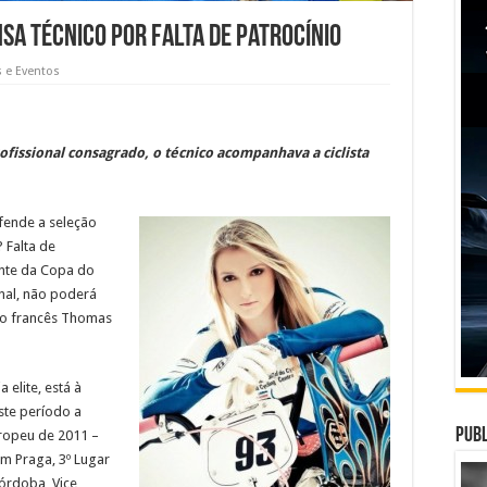
nsa técnico por falta de patrocínio
s e Eventos
fissional consagrado, o técnico acompanhava a ciclista
efende a seleção
 Falta de
ente da Copa do
onal, não poderá
, o francês Thomas
 elite, está à
este período a
Publ
ropeu de 2011 –
m Praga, 3º Lugar
órdoba, Vice