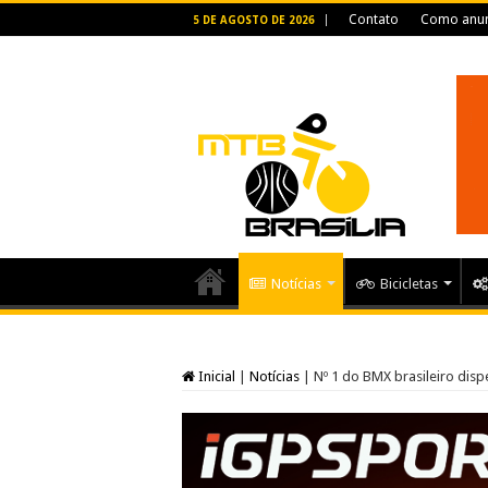
Contato
Como anun
5 DE AGOSTO DE 2026
Notícias
Bicicletas
Inicial
|
Notícias
|
Nº 1 do BMX brasileiro disp