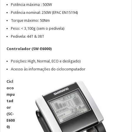
Potência máxima : 500W
Potência nominal: 250W (EPAC EN15194)
Torque máximo: 50Nm
Peso: < 3,100g (sem o pedivela)
Pedivela: 44T & 38T
Controlador (SW-E6000)
Posições: High, Normal, ECO e desligado)
Acesso às informações do ciclocomputador
Cicl
oco
mpu
tad
or
(SC-
E600
0)