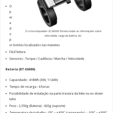
O
p
er
a
d
O ciclocomputador SC-E6000 fornece todas as informações sobre
o
velocidade, carga da bateria, etc.
p
or botões localizados nas manetes
Fácil leitura
Sensores : Torque / Cadência / Marcha / Velocidade
Bateria (BT-E6000)
Capacidade : 418Wh (36V, 11.6Ah)
Tempo de recarga : 4 horas
Possibilidade de instalação na parte traseira da bike ou no down
tube
Peso : 2,550g (Bateria) : 420g (suporte)
Temperatura de trabalho : 0℃～+40℃ (carregando) : -10℃～+50℃