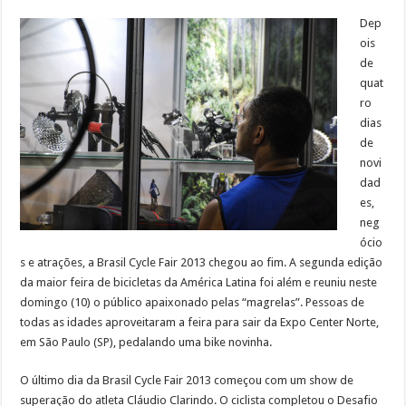
Dep
ois
de
quat
ro
dias
de
novi
dad
es,
neg
ócio
s e atrações, a Brasil Cycle Fair 2013 chegou ao fim. A segunda edição
da maior feira de bicicletas da América Latina foi além e reuniu neste
domingo (10) o público apaixonado pelas “magrelas”. Pessoas de
todas as idades aproveitaram a feira para sair da Expo Center Norte,
em São Paulo (SP), pedalando uma bike novinha.
O último dia da Brasil Cycle Fair 2013 começou com um show de
superação do atleta Cláudio Clarindo. O ciclista completou o Desafio