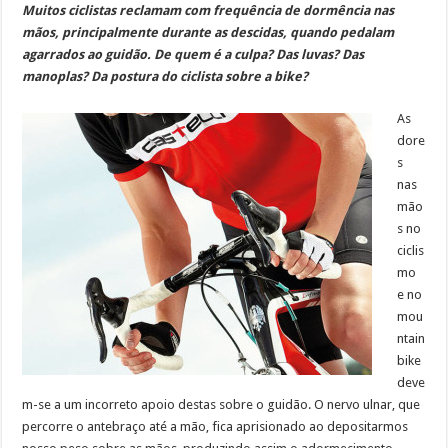
Muitos ciclistas reclamam com frequência de dormência nas
mãos, principalmente durante as descidas, quando pedalam
agarrados ao guidão. De quem é a culpa? Das luvas? Das
manoplas? Da postura do ciclista sobre a bike?
As
dore
s
nas
mão
s no
ciclis
mo
e no
mou
ntain
bike
deve
m-se a um incorreto apoio destas sobre o guidão. O nervo ulnar, que
percorre o antebraço até a mão, fica aprisionado ao depositarmos