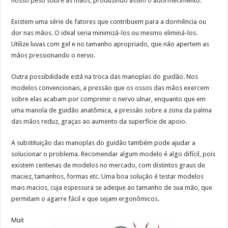
nosso peso sobre as mãos, produzindo assim o adormecimento.
Existem uma série de fatores que contribuem para a dormência ou
dor nas mãos. O ideal seria minimizá-los ou mesmo eliminá-los.
Utilize luvas com gel e no tamanho apropriado, que não apertem as
mãos pressionando o nervo.
Outra possibilidade está na troca das manoplas do guidão. Nos
modelos convencionais, a pressão que os ossos das mãos exercem
sobre elas acabam por comprimir o nervo ulnar, enquanto que em
uma manola de guidão anatômica, a pressão sobre a zona da palma
das mãos reduz, graças ao aumento da superfície de apoio.
A substituição das manoplas do guidão também pode ajudar a
solucionar o problema. Recomendar algum modelo é algo difícil, pois
existem centenas de modelos no mercado, com distintos graus de
maciez, tamanhos, formas etc. Uma boa solução é testar modelos
mais macios, cuja espessura se adeque ao tamanho de sua mão, que
permitam o agarre fácil e que sejam ergonômicos.
Muit