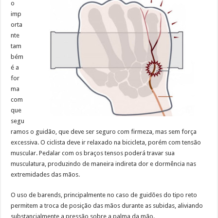
o
imp
orta
nte
tam
bém
é a
for
ma
com
que
segu
ramos o guidão, que deve ser seguro com firmeza, mas sem força
excessiva. O ciclista deve ir relaxado na bicicleta, porém com tensão
muscular. Pedalar com os braços tensos poderá travar sua
musculatura, produzindo de maneira indireta dor e dormência nas
extremidades das mãos.
O uso de barends, principalmente no caso de guidões do tipo reto
permitem a troca de posição das mãos durante as subidas, aliviando
substancialmente a pressão sobre a palma da mão.