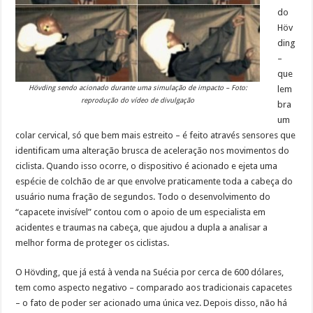
do
Höv
ding
–
que
Hövding sendo acionado durante uma simulação de impacto – Foto:
lem
reprodução do vídeo de divulgação
bra
um
colar cervical, só que bem mais estreito – é feito através sensores que
identificam uma alteração brusca de aceleração nos movimentos do
ciclista. Quando isso ocorre, o dispositivo é acionado e ejeta uma
espécie de colchão de ar que envolve praticamente toda a cabeça do
usuário numa fração de segundos. Todo o desenvolvimento do
“capacete invisível” contou com o apoio de um especialista em
acidentes e traumas na cabeça, que ajudou a dupla a analisar a
melhor forma de proteger os ciclistas.
O Hövding, que já está à venda na Suécia por cerca de 600 dólares,
tem como aspecto negativo – comparado aos tradicionais capacetes
– o fato de poder ser acionado uma única vez. Depois disso, não há