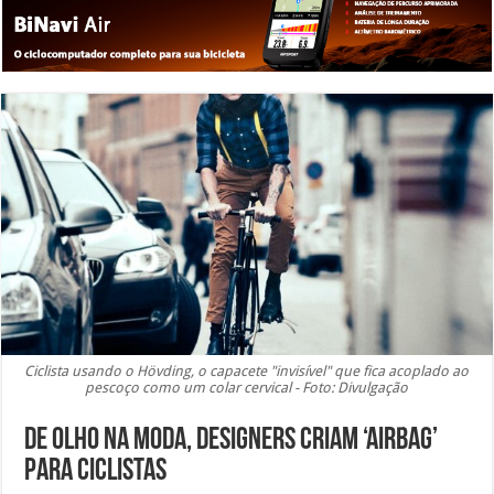
Ciclista usando o Hövding, o capacete "invisível" que fica acoplado ao
pescoço como um colar cervical - Foto: Divulgação
De olho na moda, designers criam ‘airbag’
para ciclistas