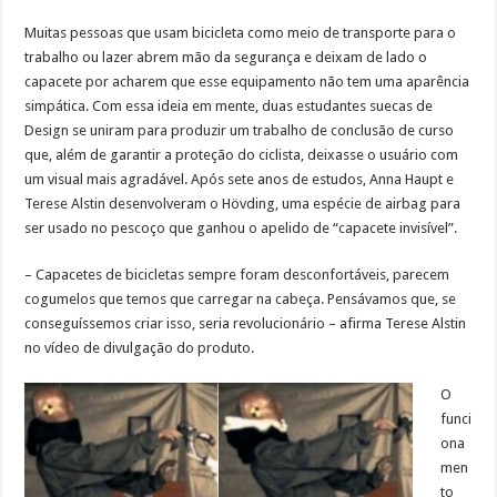
Muitas pessoas que usam bicicleta como meio de transporte para o
trabalho ou lazer abrem mão da segurança e deixam de lado o
capacete por acharem que esse equipamento não tem uma aparência
simpática. Com essa ideia em mente, duas estudantes suecas de
Design se uniram para produzir um trabalho de conclusão de curso
que, além de garantir a proteção do ciclista, deixasse o usuário com
um visual mais agradável. Após sete anos de estudos, Anna Haupt e
Terese Alstin desenvolveram o Hövding, uma espécie de airbag para
ser usado no pescoço que ganhou o apelido de “capacete invisível”.
– Capacetes de bicicletas sempre foram desconfortáveis, parecem
cogumelos que temos que carregar na cabeça. Pensávamos que, se
conseguíssemos criar isso, seria revolucionário – afirma Terese Alstin
no vídeo de divulgação do produto.
O
funci
ona
men
to