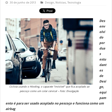
30 de junho de 2013
Design
,
Notícias
,
Tecnologia
Des
env
olvi
do
por
dua
s
estu
dant
es
de
Desi
gn,
Ciclista usando o Hövding, o capacete “invisível” que fica acoplado ao
pescoço como um colar cervical – Foto: Divulgação
equi
pam
ento é para ser usado acoplado no pescoço e funciona como um
airbag