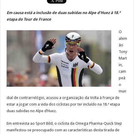
Em causa está a inclusão de duas subidas no Alpe d’Huez à 18.ª
etapa do Tour de France
O
alem
ão
Tony
Mart
in,
cam
peã
o
mun
dial de contrarrelógio, acusou a organização da Volta à França de
estar a jogar com a vida dos ciclistas por ter incluído na 18.ª etapa
duas subidas no Alpe d’Huez.
Em entrevista ao Sport Bild, o ciclista da Omega Pharma-Quick Step
manifestou-se preocupado com as características desta tirada de