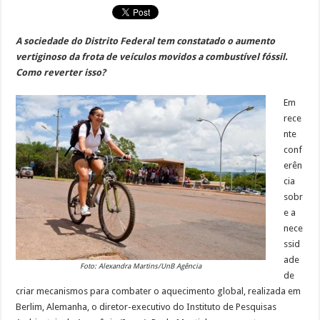
A sociedade do Distrito Federal tem constatado o aumento
vertiginoso da frota de veículos movidos a combustível fóssil.
Como reverter isso?
Em
rece
nte
conf
erên
cia
sobr
e a
nece
ssid
ade
Foto: Alexandra Martins/UnB Agência
de
criar mecanismos para combater o aquecimento global, realizada em
Berlim, Alemanha, o diretor-executivo do Instituto de Pesquisas