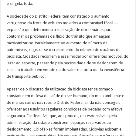
é singela: toda.
A sociedade do Distrito Federal tem constatado o aumento
vertiginoso da frota de veículos movidos a combustível fóssil —
expansão que determinou a realização de obras viárias para
contornar os problemas de fluxo do trânsito que ameaçam
mexicanizar-se. Paralelamente ao aumento do número de
automóveis, registra-se o crescimento do número de usuários da
bicicleta. Cidadãos recorrem a esse modal por diferentes motivos, do
lazer ao esporte, passando pela necessidade de se deslocarem de
casa ao trabalho em virtude ou do valor da tarifa ou da inexistência
de transporte público.
Apesar de o discurso da utilização da bicicleta ter se tornado
constante em defesa da saúde do ser humano, do meio ambiente e
de menos carros nas ruas, o Distrito Federal ainda não conseguiu
oferecer aos usuários regulares condições de pedalar com efetiva
segurança. É indiscutível que, aos poucos, os responsáveis pela
administração da cidade constroem espaços reservados ao
deslocamento. Ciclofaixas foram implantadas. Ciclovias existem e
mais estão a ser construídas. No entanto, é insuficiente oferecer, de