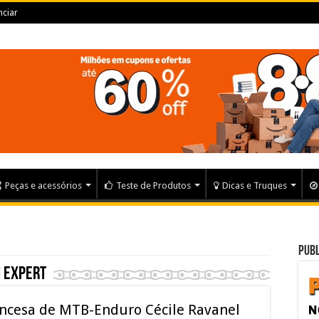
ciar
Peças e acessórios
Teste de Produtos
Dicas e Truques
Publ
n Expert
ncesa de MTB-Enduro Cécile Ravanel