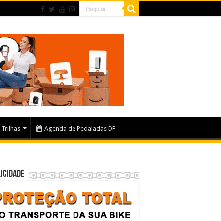
Trilhas
Agenda de Pedaladas DF
icidade