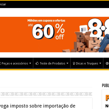
ciar
Peças e acessórios
Teste de Produtos
Dicas e Truques
Publ
voga imposto sobre importação de