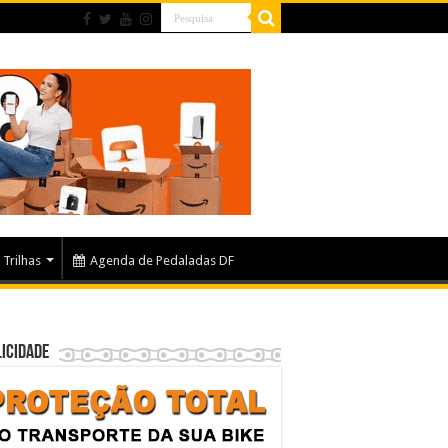
Trilhas
Agenda de Pedaladas DF
icidade