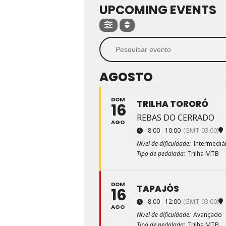
UPCOMING EVENTS
AGOSTO
DOM
TRILHA TORORÓ
16
REBAS DO CERRADO
AGO
8:00 - 10:00
(GMT-03:00)
Nível de dificuldade:
Intermediá
Tipo de pedalada:
Trilha MTB
DOM
TAPAJÓS
16
8:00 - 12:00
(GMT-03:00)
AGO
Nível de dificuldade:
Avançado
Tipo de pedalada:
Trilha MTB