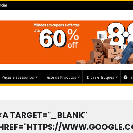
ciar
Peças e acessórios
Teste de Produtos
Dicas e Truques
Tr
<A TARGET="_BLANK"
HREF="HTTPS://WWW.GOOGLE.CO