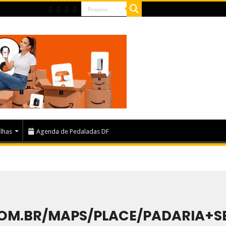
ilhas
Agenda de Pedaladas DF
M.BR/MAPS/PLACE/PADARIA+SELE