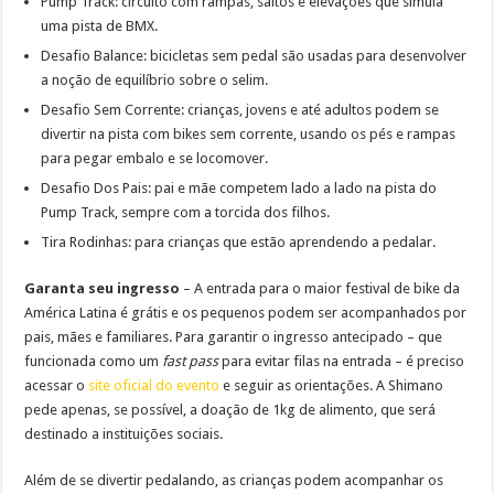
Pump Track: circuito com rampas, saltos e elevações que simula
uma pista de BMX.
Desafio Balance: bicicletas sem pedal são usadas para desenvolver
a noção de equilíbrio sobre o selim.
Desafio Sem Corrente: crianças, jovens e até adultos podem se
divertir na pista com bikes sem corrente, usando os pés e rampas
para pegar embalo e se locomover.
Desafio Dos Pais: pai e mãe competem lado a lado na pista do
Pump Track, sempre com a torcida dos filhos.
Tira Rodinhas: para crianças que estão aprendendo a pedalar.
Garanta seu ingresso
– A entrada para o maior festival de bike da
América Latina é grátis e os pequenos podem ser acompanhados por
pais, mães e familiares. Para garantir o ingresso antecipado – que
funcionada como um
fast pass
para evitar filas na entrada – é preciso
acessar o
site oficial do evento
e seguir as orientações. A Shimano
pede apenas, se possível, a doação de 1kg de alimento, que será
destinado a instituições sociais.
Além de se divertir pedalando, as crianças podem acompanhar os