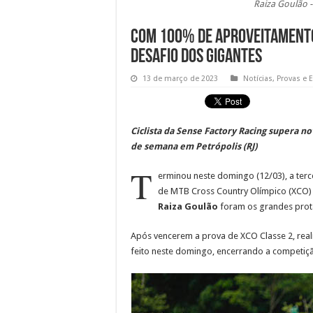
Raiza Goulão -
Com 100% de aproveitamento,
Desafio dos Gigantes
13 de março de 2023
Notícias
,
Provas e 
Ciclista da Sense Factory Racing supera 
de semana em Petrópolis (RJ)
T
erminou neste domingo (12/03), a terc
de MTB Cross Country Olímpico (XCO) r
Raiza Goulão
foram os grandes prot
Após vencerem a prova de XCO Classe 2, realiz
feito neste domingo, encerrando a competi