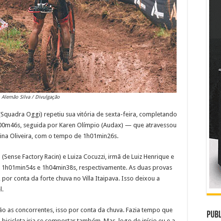
: Alemão Silva / Divulgação
(Squadra Oggi) repetiu sua vitória de sexta-feira, completando
h00m46s, seguida por Karen Olímpio (Audax) — que atravessou
ina Oliveira, com o tempo de 1h01min26s.
Sense Factory Racin) e Luiza Cocuzzi, irmã de Luiz Henrique e
em 1h01min54s e 1h04min38s, respectivamente. As duas provas
por conta da forte chuva no Villa Itaipava. Isso deixou a
l.
não as concorrentes, isso por conta da chuva. Fazia tempo que
Publ
bicicleta iria se comportar também. Mas, logo de início eu e a