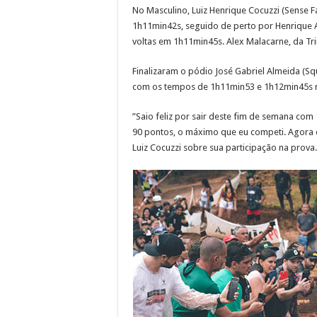
No Masculino, Luiz Henrique Cocuzzi (Sense 
1h11min42s, seguido de perto por Henrique Ava
voltas em 1h11min45s. Alex Malacarne, da Tr
Finalizaram o pódio José Gabriel Almeida (Squ
com os tempos de 1h11min53 e 1h12min45s r
”Saio feliz por sair deste fim de semana co
90 pontos, o máximo que eu competi. Agora é
Luiz Cocuzzi sobre sua participação na prova.