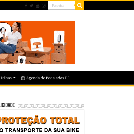
Trilhas
Agenda de Pedaladas DF
icidade