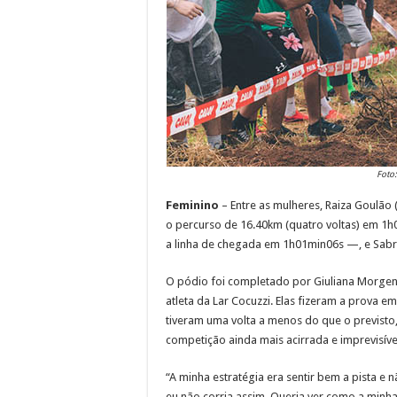
Foto
Feminino
– Entre as mulheres, Raiza Goulão 
o percurso de 16.40km (quatro voltas) em 1
a linha de chegada em 1h01min06s —, e Sabr
O pódio foi completado por Giuliana Morgen (
atleta da Lar Cocuzzi. Elas fizeram a prova 
tiveram uma volta a menos do que o previsto, 
competição ainda mais acirrada e imprevisíve
“A minha estratégia era sentir bem a pista e 
eu não corria assim. Queria ver como a minha 