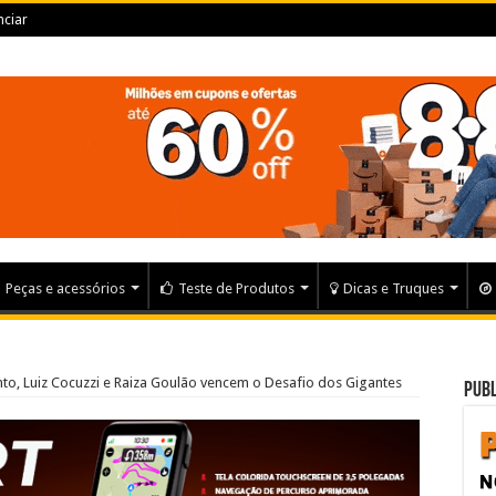
ciar
Peças e acessórios
Teste de Produtos
Dicas e Truques
, Luiz Cocuzzi e Raiza Goulão vencem o Desafio dos Gigantes
Publ