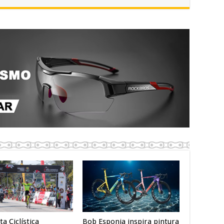
ta Ciclística
Bob Esponja inspira pintura