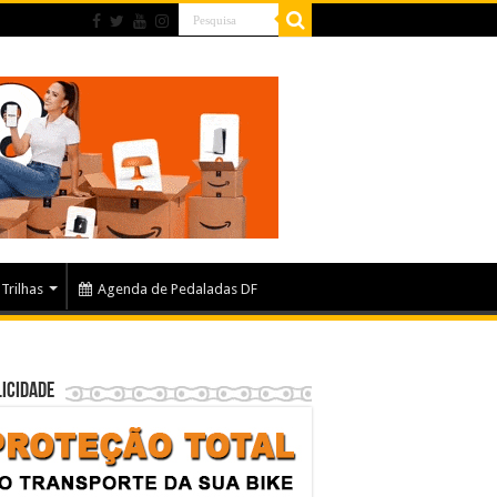
Trilhas
Agenda de Pedaladas DF
icidade