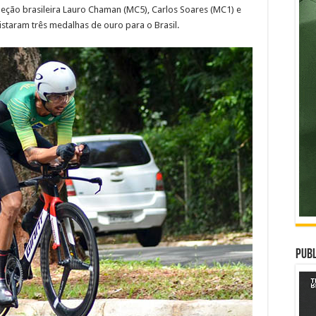
seleção brasileira Lauro Chaman (MC5), Carlos Soares (MC1) e
staram três medalhas de ouro para o Brasil.
Publ