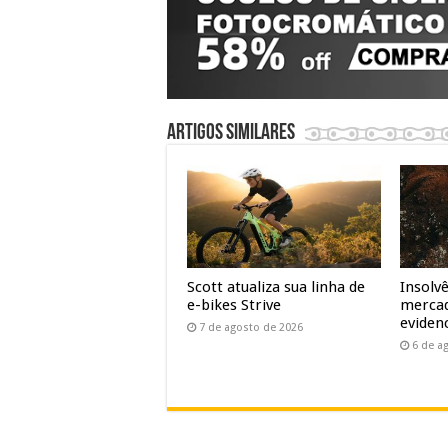
Artigos similares
Scott atualiza sua linha de
Insolv
e-bikes Strive
mercad
evidenc
7 de agosto de 2026
6 de a