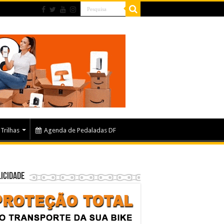
Trilhas
Agenda de Pedaladas DF
icidade