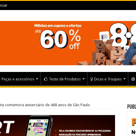
ciar
Peças e acessórios
Teste de Produtos
Dicas e Truques
leta comemora aniversário de 468 anos de São Paulo
Publ