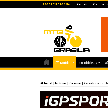
Contato
Como anun
7 DE AGOSTO DE 2026
Notícias
Bicicletas
Inicial
|
Notícias
|
Ciclismo
|
Corrida de bicic