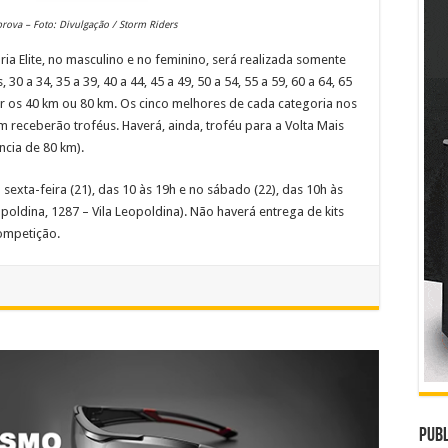
 prova – Foto: Divulgação / Storm Riders
ria Elite, no masculino e no feminino, será realizada somente
30 a 34, 35 a 39, 40 a 44, 45 a 49, 50 a 54, 55 a 59, 60 a 64, 65
er os 40 km ou 80 km. Os cinco melhores de cada categoria nos
m receberão troféus. Haverá, ainda, troféu para a Volta Mais
ncia de 80 km).
a sexta-feira (21), das 10 às 19h e no sábado (22), das 10h às
poldina, 1287 – Vila Leopoldina). Não haverá entrega de kits
ompetição.
Publ