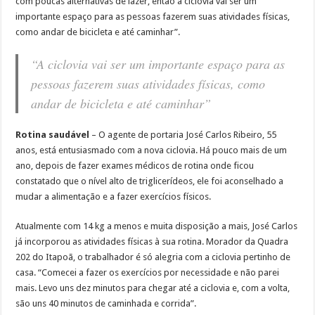
com poucas alternativas de lazer, então a ciclovia vai ser um
importante espaço para as pessoas fazerem suas atividades físicas,
como andar de bicicleta e até caminhar”.
“A ciclovia vai ser um importante espaço para as
pessoas fazerem suas atividades físicas, como
andar de bicicleta e até caminhar”
Rotina saudável
– O agente de portaria José Carlos Ribeiro, 55
anos, está entusiasmado com a nova ciclovia. Há pouco mais de um
ano, depois de fazer exames médicos de rotina onde ficou
constatado que o nível alto de triglicerídeos, ele foi aconselhado a
mudar a alimentação e a fazer exercícios físicos.
Atualmente com 14 kg a menos e muita disposição a mais, José Carlos
já incorporou as atividades físicas à sua rotina. Morador da Quadra
202 do Itapoã, o trabalhador é só alegria com a ciclovia pertinho de
casa. “Comecei a fazer os exercícios por necessidade e não parei
mais. Levo uns dez minutos para chegar até a ciclovia e, com a volta,
são uns 40 minutos de caminhada e corrida”.