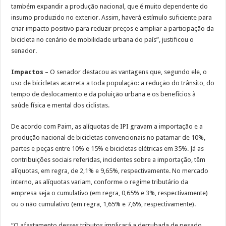
também expandir a produção nacional, que é muito dependente do
insumo produzido no exterior. Assim, haverá estímulo suficiente para
criar impacto positivo para reduzir preços e ampliar a participação da
bicicleta no cenário de mobilidade urbana do país”, justificou o
senador.
Impactos
– O senador destacou as vantagens que, segundo ele, o
uso de bicicletas acarreta a toda população: a redução do trânsito, do
tempo de deslocamento e da poluição urbana e os benefícios à
saúde física e mental dos ciclistas.
De acordo com Paim, as alíquotas de IPI gravam a importação e a
produção nacional de bicicletas convencionais no patamar de 10%,
partes e peças entre 10% e 15% e bicicletas elétricas em 35%. Já as
contribuições sociais referidas, incidentes sobre a importação, têm
alíquotas, em regra, de 2,1% e 9,65%, respectivamente. No mercado
interno, as alíquotas variam, conforme o regime tributário da
empresa seja o cumulativo (em regra, 0,65% e 3%, respectivamente)
ou o não cumulativo (em regra, 1,65% e 7,6%, respectivamente).
“O afastamento desses tributos implicará a derrubada de pesado