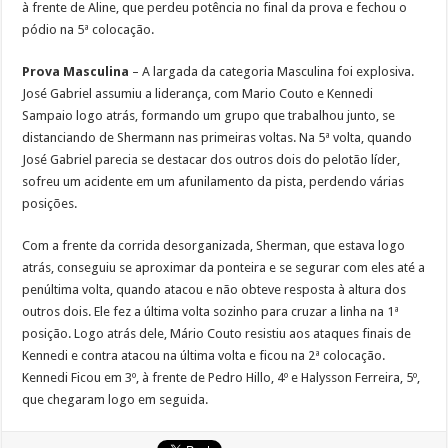
à frente de Aline, que perdeu potência no final da prova e fechou o
pódio na 5ª colocação.
Prova Masculina
– A largada da categoria Masculina foi explosiva.
José Gabriel assumiu a liderança, com Mario Couto e Kennedi
Sampaio logo atrás, formando um grupo que trabalhou junto, se
distanciando de Shermann nas primeiras voltas. Na 5ª volta, quando
José Gabriel parecia se destacar dos outros dois do pelotão líder,
sofreu um acidente em um afunilamento da pista, perdendo várias
posições.
Com a frente da corrida desorganizada, Sherman, que estava logo
atrás, conseguiu se aproximar da ponteira e se segurar com eles até a
penúltima volta, quando atacou e não obteve resposta à altura dos
outros dois. Ele fez a última volta sozinho para cruzar a linha na 1ª
posição. Logo atrás dele, Mário Couto resistiu aos ataques finais de
Kennedi e contra atacou na última volta e ficou na 2ª colocação.
Kennedi Ficou em 3º, à frente de Pedro Hillo, 4º e Halysson Ferreira, 5º,
que chegaram logo em seguida.