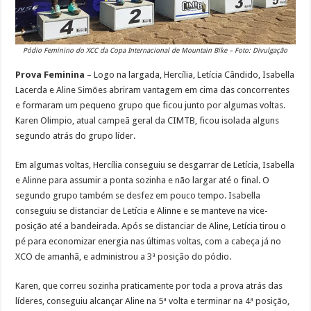
Pódio Feminino do XCC da Copa Internacional de Mountain Bike – Foto: Divulgação
Prova Feminina
– Logo na largada, Hercília, Letícia Cândido, Isabella
Lacerda e Aline Simões abriram vantagem em cima das concorrentes
e formaram um pequeno grupo que ficou junto por algumas voltas.
Karen Olimpio, atual campeã geral da CIMTB, ficou isolada alguns
segundo atrás do grupo líder.
Em algumas voltas, Hercília conseguiu se desgarrar de Letícia, Isabella
e Alinne para assumir a ponta sozinha e não largar até o final. O
segundo grupo também se desfez em pouco tempo. Isabella
conseguiu se distanciar de Letícia e Alinne e se manteve na vice-
posição até a bandeirada. Após se distanciar de Aline, Letícia tirou o
pé para economizar energia nas últimas voltas, com a cabeça já no
XCO de amanhã, e administrou a 3ª posição do pódio.
Karen, que correu sozinha praticamente por toda a prova atrás das
líderes, conseguiu alcançar Aline na 5ª volta e terminar na 4ª posição,