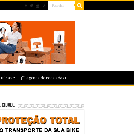
Trilhas
Agenda de Pedaladas DF
icidade