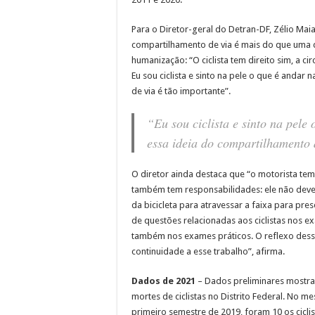
Para o Diretor-geral do Detran-DF, Zélio Maia,
compartilhamento de via é mais do que uma 
humanização: “O ciclista tem direito sim, a cir
Eu sou ciclista e sinto na pele o que é andar 
de via é tão importante”.
“Eu sou ciclista e sinto na pele 
essa ideia do compartilhamento 
O diretor ainda destaca que “o motorista tem q
também tem responsabilidades: ele não deve
da bicicleta para atravessar a faixa para pr
de questões relacionadas aos ciclistas nos 
também nos exames práticos. O reflexo dess
continuidade a esse trabalho”, afirma.
Dados de 2021
– Dados preliminares mostram
mortes de ciclistas no Distrito Federal. No m
primeiro semestre de 2019, foram 10 os ciclis