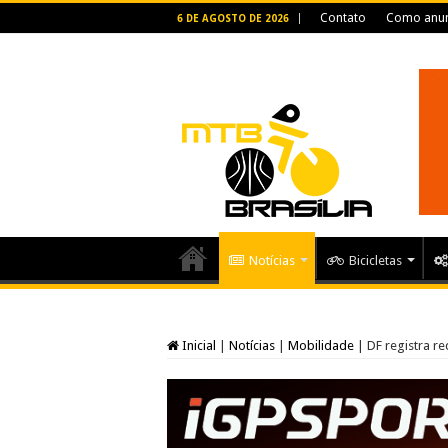
Contato
Como anun
6 DE AGOSTO DE 2026
Notícias
Bicicletas
Inicial
|
Notícias
|
Mobilidade
|
DF registra r