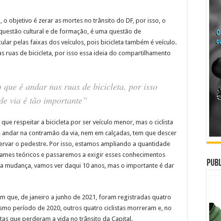
 o objetivo é zerar as mortes no trânsito do DF, por isso, o
questão cultural e de formação, é uma questão de
cular pelas faixas dos veículos, pois bicicleta também é veículo.
nas ruas de bicicleta, por isso essa ideia do compartilhamento
o que é andar nas ruas de bicicleta, por isso
de via é tão importante”
ue respeitar a bicicleta por ser veículo menor, mas o ciclista
 andar na contramão da via, nem em calçadas, tem que descer
eservar o pedestre. Por isso, estamos ampliando a quantidade
exames teóricos e passaremos a exigir esses conhecimentos
Publ
a mudança, vamos ver daqui 10 anos, mas o importante é dar
 que, de janeiro a junho de 2021, foram registradas quatro
esmo período de 2020, outros quatro ciclistas morreram e, no
tas que perderam a vida no trânsito da Capital.