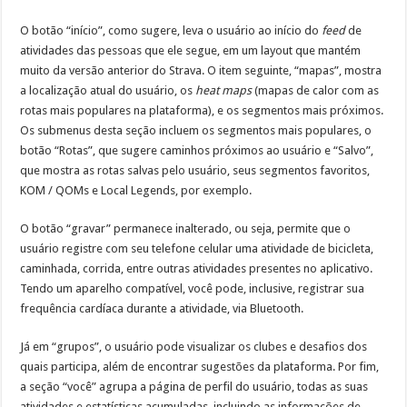
O botão “início”, como sugere, leva o usuário ao início do
feed
de
atividades das pessoas que ele segue, em um layout que mantém
muito da versão anterior do Strava. O item seguinte, “mapas”, mostra
a localização atual do usuário, os
heat maps
(mapas de calor com as
rotas mais populares na plataforma), e os segmentos mais próximos.
Os submenus desta seção incluem os segmentos mais populares, o
botão “Rotas”, que sugere caminhos próximos ao usuário e “Salvo”,
que mostra as rotas salvas pelo usuário, seus segmentos favoritos,
KOM / QOMs e Local Legends, por exemplo.
O botão “gravar” permanece inalterado, ou seja, permite que o
usuário registre com seu telefone celular uma atividade de bicicleta,
caminhada, corrida, entre outras atividades presentes no aplicativo.
Tendo um aparelho compatível, você pode, inclusive, registrar sua
frequência cardíaca durante a atividade, via Bluetooth.
Já em “grupos”, o usuário pode visualizar os clubes e desafios dos
quais participa, além de encontrar sugestões da plataforma. Por fim,
a seção “você” agrupa a página de perfil do usuário, todas as suas
atividades e estatísticas acumuladas, incluindo as informações de