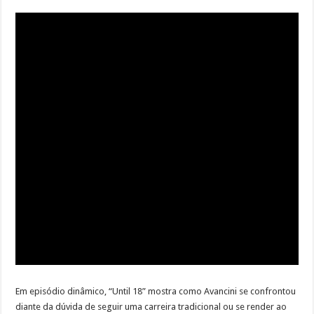
Em episódio dinâmico, “Until 18” mostra como Avancini se confrontou
diante da dúvida de seguir uma carreira tradicional ou se render ao