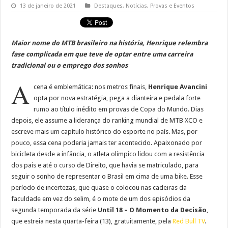
13 de janeiro de 2021
Destaques
,
Notícias
,
Provas e Eventos
Maior nome do MTB brasileiro na história, Henrique relembra
fase complicada em que teve de optar entre uma carreira
tradicional ou o emprego dos sonhos
A
cena é emblemática: nos metros finais,
Henrique Avancini
opta por nova estratégia, pega a dianteira e pedala forte
rumo ao título inédito em provas de Copa do Mundo. Dias
depois, ele assume a liderança do ranking mundial de MTB XCO e
escreve mais um capítulo histórico do esporte no país. Mas, por
pouco, essa cena poderia jamais ter acontecido. Apaixonado por
bicicleta desde a infância, o atleta olímpico lidou com a resistência
dos pais e até o curso de Direito, que havia se matriculado, para
seguir o sonho de representar o Brasil em cima de uma bike. Esse
período de incertezas, que quase o colocou nas cadeiras da
faculdade em vez do selim, é o mote de um dos episódios da
segunda temporada da série
Until 18 – O Momento da Decisão
,
que estreia nesta quarta-feira (13), gratuitamente, pela
Red Bull TV
.