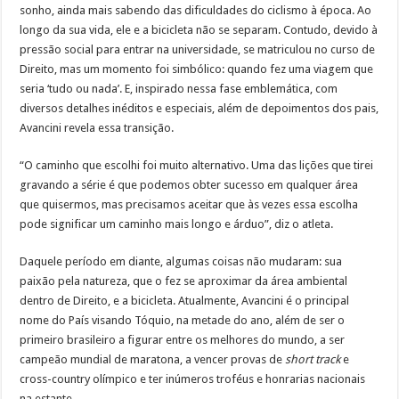
sonho, ainda mais sabendo das dificuldades do ciclismo à época. Ao
longo da sua vida, ele e a bicicleta não se separam. Contudo, devido à
pressão social para entrar na universidade, se matriculou no curso de
Direito, mas um momento foi simbólico: quando fez uma viagem que
seria ‘tudo ou nada’. E, inspirado nessa fase emblemática, com
diversos detalhes inéditos e especiais, além de depoimentos dos pais,
Avancini revela essa transição.
“O caminho que escolhi foi muito alternativo. Uma das lições que tirei
gravando a série é que podemos obter sucesso em qualquer área
que quisermos, mas precisamos aceitar que às vezes essa escolha
pode significar um caminho mais longo e árduo”, diz o atleta.
Daquele período em diante, algumas coisas não mudaram: sua
paixão pela natureza, que o fez se aproximar da área ambiental
dentro de Direito, e a bicicleta. Atualmente, Avancini é o principal
nome do País visando Tóquio, na metade do ano, além de ser o
primeiro brasileiro a figurar entre os melhores do mundo, a ser
campeão mundial de maratona, a vencer provas de
short track
e
cross-country olímpico e ter inúmeros troféus e honrarias nacionais
na estante.