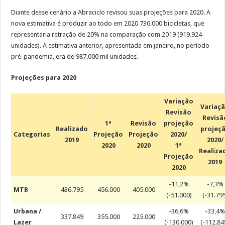
Diante desse cenário a Abraciclo revisou suas projeções para 2020. A
nova estimativa é produzir ao todo em 2020 736.000 bicicletas, que
representaria retração de 20% na comparação com 2019 (919.924
unidades). A estimativa anterior, apresentada em janeiro, no período
pré-pandemia, era de 987.000 mil unidades.
Projeções para 2020
Variação
Variaç
Revisão
Revisã
1ª
Revisão
projeção
Realizado
projeç
Categorias
Projeção
Projeção
2020/
2019
2020/
2020
2020
1ª
Realiza
Projeção
2019
2020
-11,2%
-7,3%
MTB
436.795
456.000
405.000
(-51.000)
(-31.79
Urbana /
-36,6%
-33,4
337.849
355.000
225.000
Lazer
(-130.000)
(-112.84