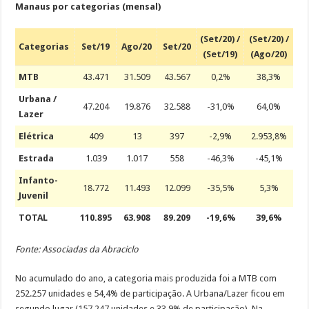
Manaus por categorias (mensal)
(Set/20) /
(Set/20) /
Categorias
Set/19
Ago/20
Set/20
(Set/19)
(Ago/20)
MTB
43.471
31.509
43.567
0,2%
38,3%
Urbana /
47.204
19.876
32.588
-31,0%
64,0%
Lazer
Elétrica
409
13
397
-2,9%
2.953,8%
Estrada
1.039
1.017
558
-46,3%
-45,1%
Infanto-
18.772
11.493
12.099
-35,5%
5,3%
Juvenil
TOTAL
110.895
63.908
89.209
-19,6%
39,6%
Fonte: Associadas da Abraciclo
No acumulado do ano, a categoria mais produzida foi a MTB com
252.257 unidades e 54,4% de participação. A Urbana/Lazer ficou em
segundo lugar (157.247 unidades e 33,9% de participação). Na