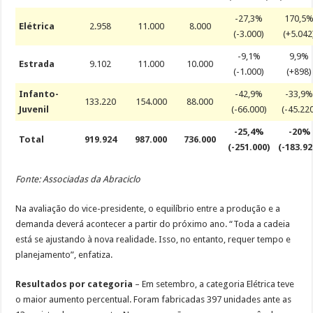
-27,3%
170,5
Elétrica
2.958
11.000
8.000
(-3.000)
(+5.042
-9,1%
9,9%
Estrada
9.102
11.000
10.000
(-1.000)
(+898)
Infanto-
-42,9%
-33,9
133.220
154.000
88.000
Juvenil
(-66.000)
(-45.22
-25,4%
-20%
Total
919.924
987.000
736.000
(-251.000)
(-183.92
Fonte: Associadas da Abraciclo
Na avaliação do vice-presidente, o equilíbrio entre a produção e a
demanda deverá acontecer a partir do próximo ano. “Toda a cadeia
está se ajustando à nova realidade. Isso, no entanto, requer tempo e
planejamento”, enfatiza.
Resultados por categoria
– Em setembro, a categoria Elétrica teve
o maior aumento percentual. Foram fabricadas 397 unidades ante as