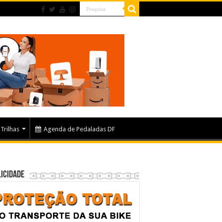
Trilhas
Agenda de Pedaladas DF
icidade