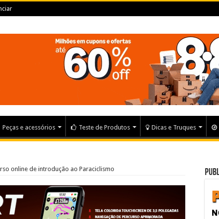
ciar
Peças e acessórios
Teste de Produtos
Dicas e Truques
rso online de introdução ao Paraciclismo
Publ