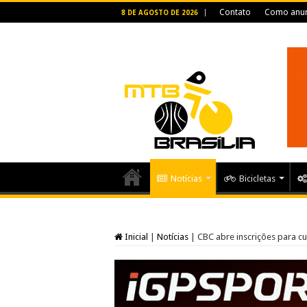
Contato
Como anun
8 DE AGOSTO DE 2026
Notícias
Bicicletas
Inicial
|
Notícias
|
CBC abre inscrições para cu