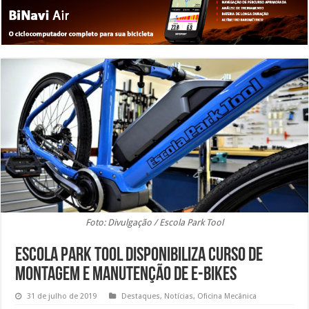
Foto: Divulgação / Escola Park Tool
Escola Park Tool disponibiliza curso de
montagem e manutenção de e-bikes
31 de julho de 2019
Destaques
,
Notícias
,
Oficina Mecânica